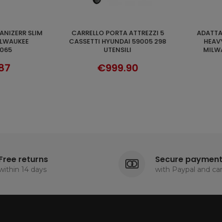
ADATTATORE PER VALIGETTA
PACKOUT TOOL BOX 2
CART
ADD TO CART
 59005 298
HEAVY DUTY PACKOUT™
MILWAUKEE
MILWAUKEE 4932464081
90
€54.29
Free returns
Secure paymen
within 14 days
with Paypal and ca