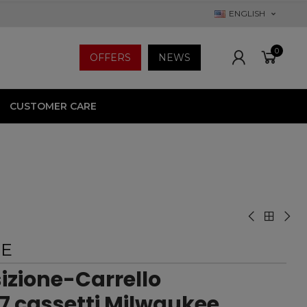
ENGLISH
0
OFFERS
NEWS
CUSTOMER CARE
EE
izione-Carrello
 7 cassetti Milwaukee