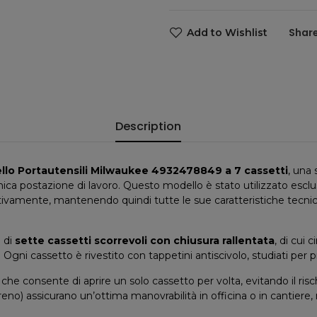
Add to Wishlist
Description
ello Portautensili Milwaukee 4932478849 a 7 cassetti
, una 
’unica postazione di lavoro. Questo modello è stato utilizzato e
ativamente, mantenendo quindi tutte le sue caratteristiche tecnic
o di
sette cassetti scorrevoli con chiusura rallentata
, di cui
i. Ogni cassetto è rivestito con tappetini antiscivolo, studiati per
che consente di aprire un solo cassetto per volta, evitando il risc
reno) assicurano un’ottima manovrabilità in officina o in cantiere