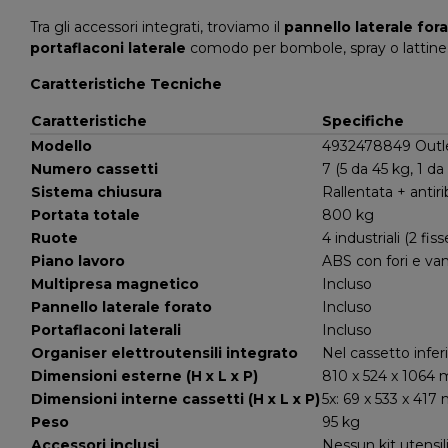
Tra gli accessori integrati, troviamo il
pannello laterale for
portaflaconi laterale
comodo per bombole, spray o lattine. C
Caratteristiche Tecniche
Caratteristiche
Specifiche
Modello
4932478849 Outle
Numero cassetti
7 (5 da 45 kg, 1 da
Sistema chiusura
Rallentata + anti
Portata totale
800 kg
Ruote
4 industriali (2 fis
Piano lavoro
ABS con fori e van
Multipresa magnetico
Incluso
Pannello laterale forato
Incluso
Portaflaconi laterali
Incluso
Organiser elettroutensili integrato
Nel cassetto infer
Dimensioni esterne (H x L x P)
810 x 524 x 1064
Dimensioni interne cassetti (H x L x P)
5x: 69 x 533 x 417
Peso
95 kg
Accessori inclusi
Nessun kit utensili