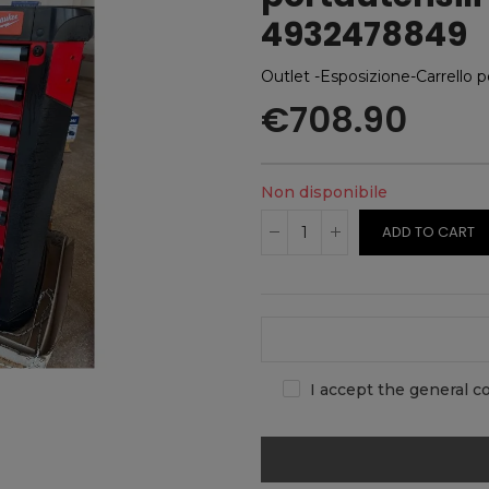
4932478849
Outlet -Esposizione-Carrello 
€708.90
Non disponibile
ADD TO CART
I accept the general co