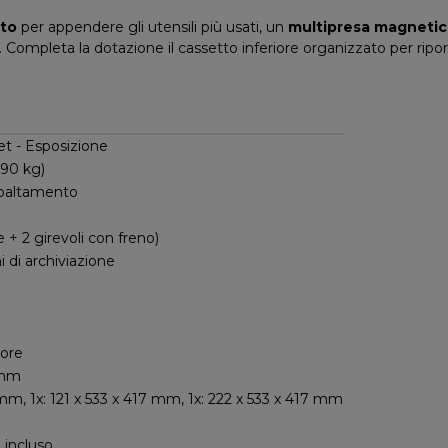
ato
per appendere gli utensili più usati, un
multipresa magneti
ompleta la dotazione il cassetto inferiore organizzato per riporr
t - Esposizione
 90 kg)
ribaltamento
se + 2 girevoli con freno)
i di archiviazione
iore
 mm
 mm, 1x: 121 x 533 x 417 mm, 1x: 222 x 533 x 417 mm
 incluso