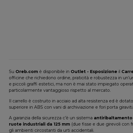
Su
Oreb.com
è disponibile in
Outlet - Esposizione
il
Carr
officine che richiedono ordine, praticità e robustezza in un
e piccoli graffi estetici, ma non è mai stato impiegato oper
particolarmente vantaggioso rispetto al mercato.
Il carrello è costruito in acciaio ad alta resistenza ed è dotat
superiore in ABS con vani di archiviazione e fori porta giravit
A garanzia della sicurezza c’è un sistema
antiribaltamento
ruote industriali da 125 mm
(due fisse e due girevoli con f
gli ambienti circostanti da urti accidentali.