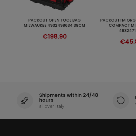
PACKOUTTM ORGANIZERR SLIM
CARRELLO PORTA ATTREZZI 5
ADD TO CART
ADD TO 
CM
COMPACT MILWAUKEE
CASSETTI HYUNDAI
4932471065
UTENSILI
€45.87
€999.
Shipments within 24/48
hours
all over Italy