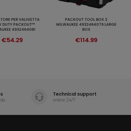
PACKOUT™ MILWAUKEE TOOL
ADD TO CART
DISCOVER
 4932464079 LARGE
TROLLEY 4932464078
BOX
€198.90
€114.99
ts
Technical support
rds
online 24/7