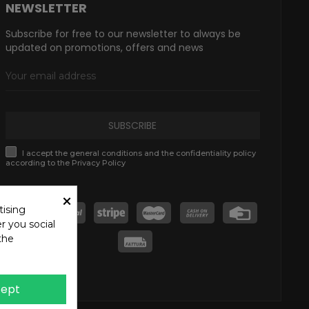
NEWSLETTER
Subscribe for free to our newsletter to always be
updated on promotions, offers and news
SUBSCRIBE
I accept the general conditions and the confidentiality policy
according to the Privacy Policy
×
tising
r you social
the
ept