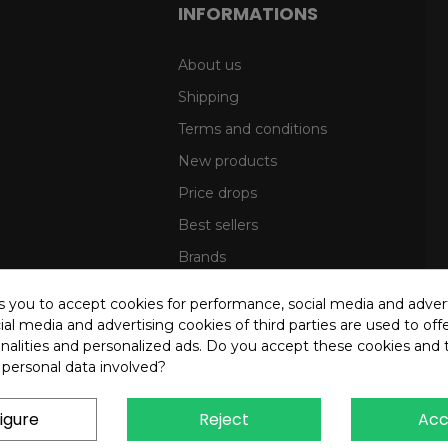
INFORMATIONS
About us
Shipping
Terms and conditions
New products
Price drops
Best sellers
Brands
Sitemap
ks you to accept cookies for performance, social media and adver
al media and advertising cookies of third parties are used to offe
nalities and personalized ads. Do you accept these cookies and 
 personal data involved?
igure
Reject
Acc