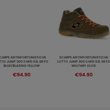
SCARPE ANTINFORTUNISTICHE
SCARPE ANTINFORTUNISTICHE
TIONS
DISCOVER
SE
515 S1P SRC
LOTTO JUMP 550 II S1P SR FO
LOTTO JUM
ORANGE
BLUE/VIBRANT ORANGE
COB
BLACK/
0
€88.90