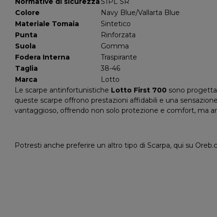
Normative di sicurezza
S1PL SR
Colore
Navy Blue/Vallarta Blue
Materiale Tomaia
Sintetico
Punta
Rinforzata
Suola
Gomma
Fodera Interna
Traspirante
Taglia
38-46
Marca
Lotto
Le scarpe antinfortunistiche
Lotto First 700
sono progettate
queste scarpe offrono prestazioni affidabili e una sensazione d
vantaggioso, offrendo non solo protezione e comfort, ma anch
Potresti anche preferire un altro tipo di Scarpa, qui su Oreb