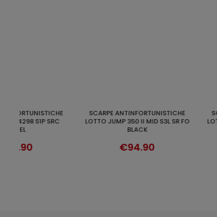
SCARPE ANTINFORTUNISTICHE
SCARPE ANTINFORTUNISTICHE
DISCOVER
SELECT OP
R FO
LOTTO FIRST 700 S1PL SR BLACK
LOTTO JUMP 500 Q8
NIGHT OLIVE/
€69.90
€76.9