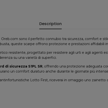
Description
 Oreb.com sono il perfetto connubio tra sicurezza, comfort e stile, 
busta, queste scarpe offrono protezione e prestazioni affidabili in
tico resistente, progettato per resistere agli urti e agli agenti e
erenza su una varietà di superfici.
rd di sicurezza S1PL SR
, offrendo una protezione adeguata cont
icurano un comfort duraturo anche durante le giornate più intense
antinfortunistiche Lotto First, riceverai in omaggio uno zainetto 