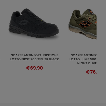
SCARPE ANTINFORTUNISTICHE
LECT OPTIONS
SELECT OPTIONS
P 550 II S1P SR FO
LOTTO JUMP 550 II S1P SR FO
BLESTONE/ALL
BLACK/ASPHALT/SPRING GREEN
VIBRANT ORANGE
€88.90
€88.90