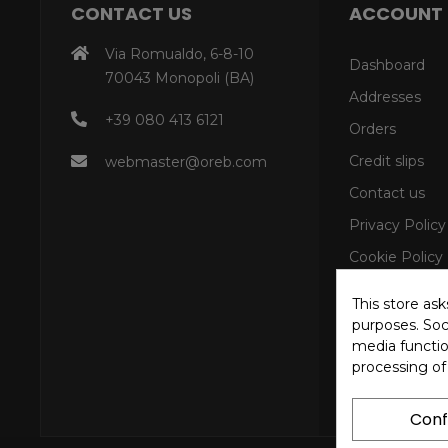
CONTACT US
ACCOUNT
Via Romualdo, 6-8-10
Dashboard
70043 Monopoli (BA)
Addresses
+39 080 413 6121
Orders
Credit slips
webmaster@oreb.com
Contact us
Privacy Policy
Cookie Policy
This store as
purposes. Soci
media functio
processing of
Conf