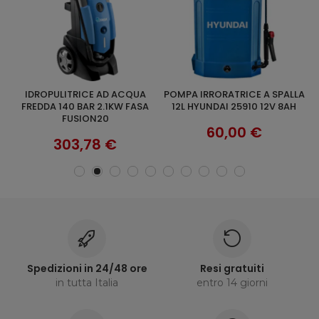
IDROPULITRICE AD ACQUA
POMPA IRRORATRICE A SPALLA
POMPA IRRORATRICE A SPALLA
AGGIUNGI AL CARRELLO
AGGIUNGI AL CARRELLO
E
FREDDA 140 BAR 2.1KW FASA
12L HYUNDAI 25910 12V 8AH
FUSION20
60,00 €
303,78 €
Spedizioni in 24/48 ore
Resi gratuiti
in tutta Italia
entro 14 giorni