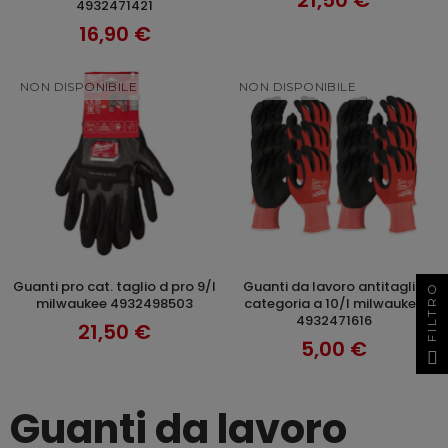
21,50 €
4932471421
16,90 €
NON DISPONIBILE
NON DISPONIBILE
guanti pro cat. taglio d pro 9/l
guanti da lavoro antitaglio
SCOPRI
SCOPRI
FILTRO
milwaukee 4932498503
categoria a 10/l milwaukee
4932471616
21,50 €
5,00 €
Guanti da lavoro