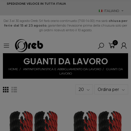
SPEDIZIONE VELOCE IN TUTTA ITALIA
ITALIANO
Dal 3 al 30 agosto Oreb Srl farà orario continuato (7:00-14:00) ma sarà
chiusa per
ferie dal 15 al 23 agosto
, garantendo l'evasione prima della chiusura solo per
gli ordini ricevuti entro il 10 agosto.
0
GUANTI DA LAVORO
HOME
ANTINFORTUNISTICA E ABBIGLIAMENTO DA LAVORO
GUANTI DA
LAVORO
20
Ordina per