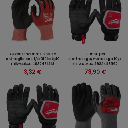
guanti spalmati in nitrile
guanti per
AGGIUNGI AL CARRELLO
AGGIUNGI AL CARRELLO
antitaglio cat. 1/a 3121a tg10
elettrosega/motosega 10/xl
milwaukee 4932471418
milwaukee 4932493542
3,32 €
73,90 €