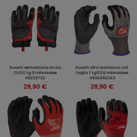
guanti demolizione en iso
guanti alta resistenza cat.
AGGIUNGI AL CARRELLO
AGGIUNGI AL CARRELLO
21420 tg 9 milwaukee
taglio f tg10/xl milwaukee
48229732
4932492043
29,90 €
29,90 €