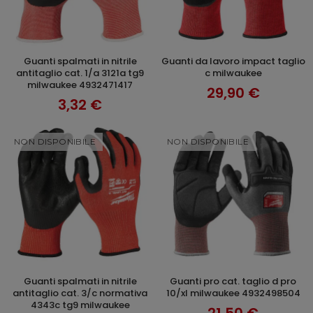
guanti spalmati in nitrile
guanti da lavoro impact taglio
AGGIUNGI AL CARRELLO
+ OPZIONI
antitaglio cat. 1/a 3121a tg9
c milwaukee
milwaukee 4932471417
29,90 €
3,32 €
NON DISPONIBILE
NON DISPONIBILE
guanti spalmati in nitrile
guanti pro cat. taglio d pro
SCOPRI
SCOPRI
antitaglio cat. 3/c normativa
10/xl milwaukee 4932498504
4343c tg9 milwaukee