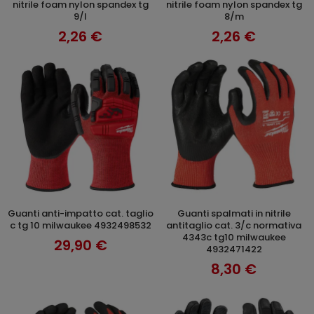
nitrile foam nylon spandex tg
nitrile foam nylon spandex tg
9/l
8/m
2,26 €
2,26 €
guanti anti-impatto cat. taglio
guanti spalmati in nitrile
AGGIUNGI AL CARRELLO
AGGIUNGI AL CARRELLO
c tg 10 milwaukee 4932498532
antitaglio cat. 3/c normativa
4343c tg10 milwaukee
29,90 €
4932471422
8,30 €