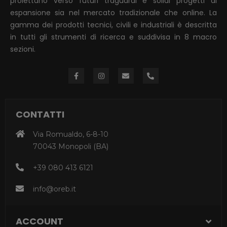
proiettano verso futuri traguardi e solidi progetti di
espansione sia nel mercato tradizionale che online. La
gamma dei prodotti tecnici, civili e industriali è descritta
in tutti gli strumenti di ricerca e suddivisa in 8 macro
sezioni.
CONTATTI
Via Romualdo, 6-8-10
70043 Monopoli (BA)
+39 080 413 6121
info@oreb.it
ACCOUNT