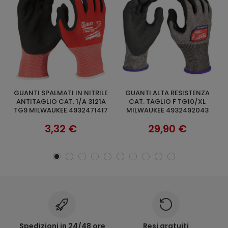
GUANTI ALTA RESISTENZA
GUANTI DEMOLIZIONE EN ISO
GUAN
AGGIUNGI AL CARRELLO
AGGIUNGI AL CARRELLO
CAT. TAGLIO F TG10/XL
21420 TG 9 MILWAUKEE
7
MILWAUKEE 4932492043
48229732
29,90 €
29,90 €
Spedizioni in 24/48 ore
Resi gratuiti