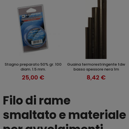
stagno preparato 50% gr. 100
guaina termorestringente tdw
AGGIUNGI AL CARRELLO
+ OPZIONI
diam. 1.5 mm.
basso spessore nera 1m
25,00 €
8,42 €
Filo di rame
smaltato e materiale