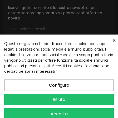
Iscriviti gratuitamente alla nostra newsletter per
essere sempre aggiornato su promozioni, offerte e
novità
×
Questo negozio richiede di accettare i cookie per scopi
ISCRIVITI
legati a prestazioni, social media e annunci pubblicitari. I
cookie di terze parti per social media e a scopo pubblicitario
Accetto le condizioni generali e la politica di riservatezza in
vengono utilizzati per offrire funzionalità social e annunci
base alla Privacy Policy
pubblicitari personalizzati. Accetti i cookie e l'elaborazione
dei dati personali interessati?
Configura
Dichiarazione di Accessibilità – Oreb.com
Rifiuta
Copyright © 2024 OREB S.R.L. - P.Iva 00937560720 - Tutti i diritti
Accetta
riservati - Dev.