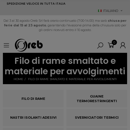
SPEDIZIONE VELOCE IN TUTTA ITALIA
ITALIANO
Dal 3 al 30 agosto Oreb Srl farà orario continuato (7:00-14:00) ma sarà
chiusa per
ferie dal 15 al 23 agosto
, garantendo l'evasione prima della chiusura solo per
gli ordini ricevuti entro il 10 agosto.
0
Filo di rame smaltato e
materiale per avvolgimenti
HOME
FILO DI RAME SMALTATO E MATERIALE PER AVVOLGIMENTI
GUAINE
FILO DI RAME
TERMORESTRINGENTI
NASTRI ISOLANTI ADESIVI
SVERNICIATORI TERMICI