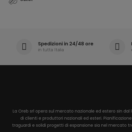
Spedizioni in 24/48 ore
in tutta Italia
La Oreb srl opera sul mercato nazionale ed estero sin dal 
di clienti e produttori nazionali ed esteri. Pianificaz
traguardi e solidi progetti di espansione sia nel mercato tra