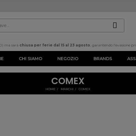
00) ma sarà
chiusa per ferie dal 15 al 23 agosto
, garantendo l'evasione prim
ME
CHI SIAMO
NEGOZIO
BRANDS
ASS
COMEX
HOME
MARCHI
COMEX