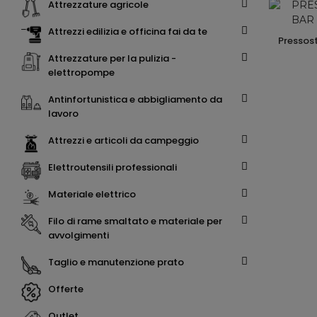
attrezzature agricole
attrezzi edilizia e officina fai da te
pressostato c/puls. 4 vie 12 bar trifase
attrezzature per la pulizia -
elettropompe
antinfortunistica e abbigliamento da
lavoro
attrezzi e articoli da campeggio
elettroutensili professionali
materiale elettrico
filo di rame smaltato e materiale per
avvolgimenti
taglio e manutenzione prato
offerte
outlet