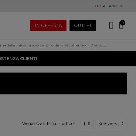
ITALIANO
0
IN OFFERTA
OUTLET
a della chiusura solo per gli ordini ricevuti entro il 10 agosto.
ISTENZA CLIENTI
Visualizzati 1-1 su 1 articoli
1
Seleziona