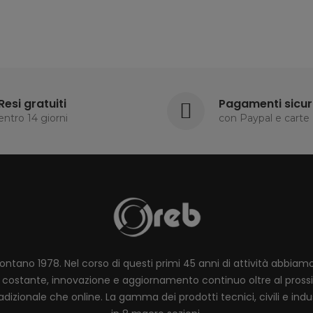
Resi gratuiti
Pagamenti sicur
entro 14 giorni
con Paypal e carte
lontano 1978. Nel corso di questi primi 45 anni di attività abbia
ione costante, innovazione e aggiornamento continuo oltre al pro
dizionale che online. La gamma dei prodotti tecnici, civili e industr