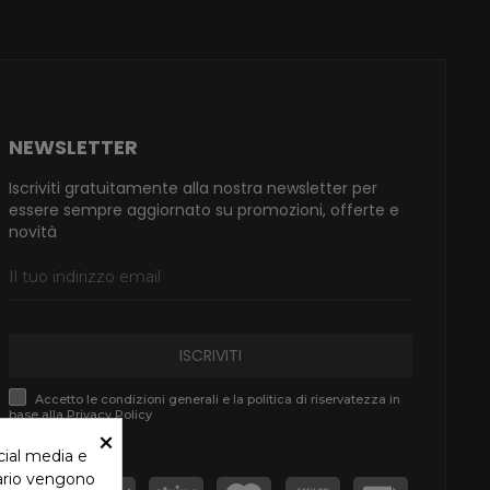
NEWSLETTER
Iscriviti gratuitamente alla nostra newsletter per
essere sempre aggiornato su promozioni, offerte e
novità
ISCRIVITI
Accetto le condizioni generali e la politica di riservatezza in
base alla Privacy Policy
×
cial media e
tario vengono