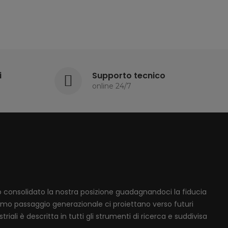
i
Supporto tecnico
online 24/7
mo consolidato la nostra posizione guadagnandoci la fiducia
ssimo passaggio generazionale ci proiettano verso futuri
iali è descritta in tutti gli strumenti di ricerca e suddivisa