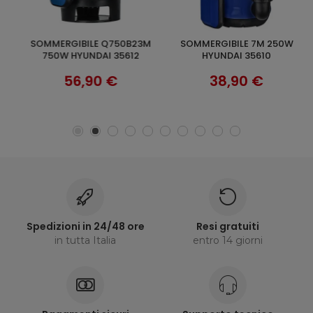
SOMMERGIBILE Q750B23M
SOMMERGIBILE 7M 250W
ELETTROPOMPA ACQUA 750W
AGGIUNGI AL CARRELLO
AGGIUNGI AL CARRELLO
750W HYUNDAI 35612
HYUNDAI 35610
I
56,90 €
38,90 €
Spedizioni in 24/48 ore
Resi gratuiti
in tutta Italia
entro 14 giorni