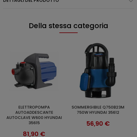
DETTAGLI DEL PRODOTTO
Della stessa categoria
SOMMERGIBILE Q750B23M
SOMMERGIBILE 7M 250W
ELETTROPOMPA ACQUA 750W
AGGIUNGI AL CARRELLO
AGGIUNGI AL CARRELLO
750W HYUNDAI 35612
HYUNDAI 35610
I
56,90 €
38,90 €