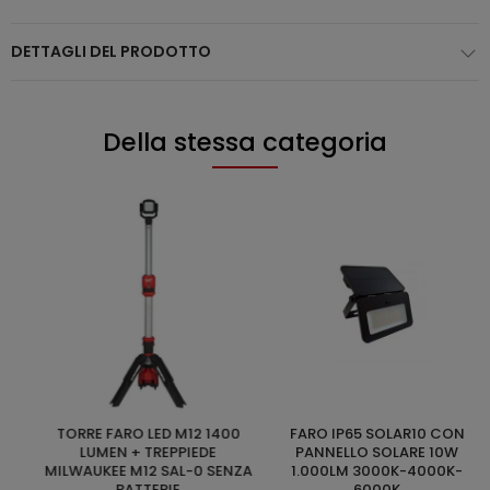
DETTAGLI DEL PRODOTTO
Della stessa categoria
TORRE FARO LED M12 1400
FARO IP65 SOLAR10 CON
HYUNDAI 25888 LA
AGGIUNGI AL CARRELLO
AGGIUNGI AL CARRELLO
LUMEN + TREPPIEDE
PANNELLO SOLARE 10W
MILWAUKEE M12 SAL-0 SENZA
1.000LM 3000K-4000K-
BATTERIE
6000K