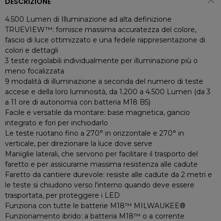
DESCRIZIONE
4.500 Lumen di Illuminazione ad alta definizione
TRUEVIEW™: fornisce massima accuratezza del colore,
fascio di luce ottimizzato e una fedele rappresentazione di
colori e dettagli
3 teste regolabili individualmente per illuminazione più o
meno focalizzata
9 modalità di illuminazione a seconda del numero di teste
accese e della loro luminosità, da 1.200 a 4.500 Lumen (da 3
a 11 ore di autonomia con batteria M18 B5)
Facile e versatile da montare: base magnetica, gancio
integrato e fori per inchiodarlo
Le teste ruotano fino a 270° in orizzontale e 270° in
verticale, per direzionare la luce dove serve
Maniglie laterali, che servono per facilitare il trasporto del
faretto e per assicurarne massima resistenza alle cadute
Faretto da cantiere durevole: resiste alle cadute da 2 metri e
le teste si chiudono verso l'interno quando deve essere
trasportata, per proteggere i LED
Funziona con tutte le batterie M18™ MILWAUKEE®
Funzionamento ibrido: a batteria M18™ o a corrente