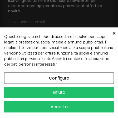
Iscriviti gratuitamente alla nostra newsletter per
essere sempre aggiornato su promozioni, offerte e
novità
×
Questo negozio richiede di accettare i cookie per scopi
ISCRIVITI
legati a prestazioni, social media e annunci pubblicitari. I
cookie di terze parti per social media e a scopo pubblicitario
Accetto le condizioni generali e la politica di riservatezza in
vengono utilizzati per offrire funzionalità social e annunci
base alla Privacy Policy
pubblicitari personalizzati. Accetti i cookie e l'elaborazione
dei dati personali interessati?
Configura
Dichiarazione di Accessibilità – Oreb.com
Rifiuta
Copyright © 2024 OREB S.R.L. - P.Iva 00937560720 - Tutti i diritti
Accetta
riservati - Dev.