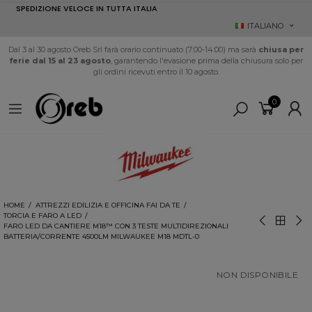
SPEDIZIONE VELOCE IN TUTTA ITALIA
ITALIANO
Dal 3 al 30 agosto Oreb Srl farà orario continuato (7:00-14:00) ma sarà
chiusa per
ferie dal 15 al 23 agosto
, garantendo l'evasione prima della chiusura solo per
gli ordini ricevuti entro il 10 agosto.
0
HOME
ATTREZZI EDILIZIA E OFFICINA FAI DA TE
TORCIA E FARO A LED
FARO LED DA CANTIERE M18™ CON 3 TESTE MULTIDIREZIONALI
BATTERIA/CORRENTE 4500LM MILWAUKEE M18 MDTL-0
NON DISPONIBILE