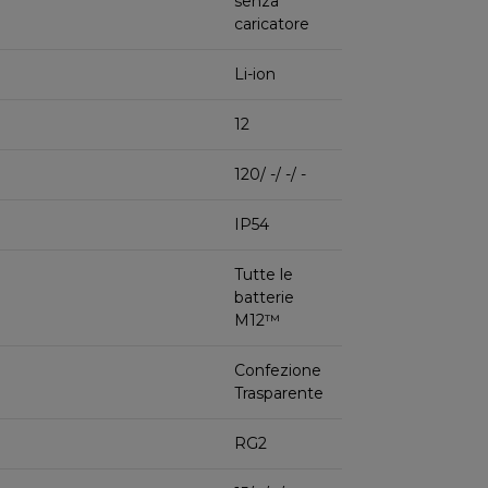
senza
caricatore
Li-ion
12
120/ -/ -/ -
IP54
Tutte le
batterie
M12™
Confezione
Trasparente
RG2