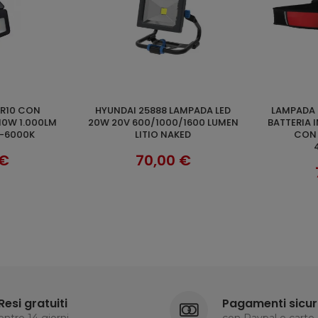
HYUNDAI 25888 LAMPADA LED
LAMPADA FRONTALE 450L CON
CARRELLO
AGGIUNGI AL CARRELLO
0W 1.000LM
20W 20V 600/1000/1600 LUMEN
BATTERIA I
-6000K
LITIO NAKED
CON 
4
€
70,00 €
Resi gratuiti
Pagamenti sicur
entro 14 giorni
con Paypal e carte