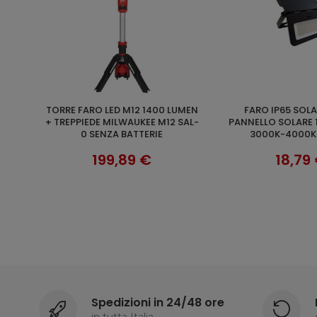
TORRE FARO LED M12 1400 LUMEN
FARO IP65 SOLAR10 CON
O
AGGIUNGI AL CARRELLO
AGGIUNGI AL 
 IR
+ TREPPIEDE MILWAUKEE M12 SAL-
PANNELLO SOLARE 1
0 SENZA BATTERIE
3000K-4000K
199,89 €
18,79 
Spedizioni in 24/48 ore
in tutta Italia