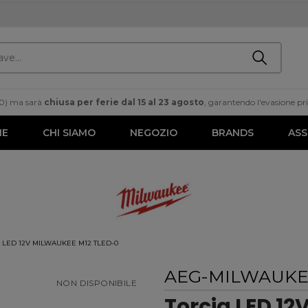
00) ma sarà
chiusa per ferie dal 15 al 23 agosto
, garantendo l'evasione prim
ME
CHI SIAMO
NEGOZIO
BRANDS
ASS
 LED 12V MILWAUKEE M12 TLED-0
AEG-MILWAUK
NON DISPONIBILE
Torcia LED 12