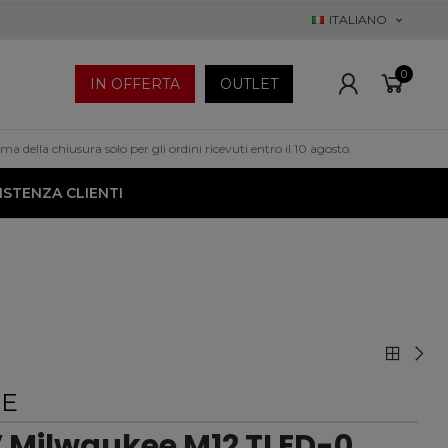
ITALIANO
0
IN OFFERTA
OUTLET
a della chiusura solo per gli ordini ricevuti entro il 10 agosto.
ISTENZA CLIENTI
EE
V Milwaukee M12 TLED-0