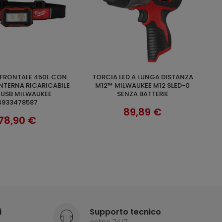
TORCIA LED A LUNGA DISTANZA
AGGIUNGI AL CARRELLO
SCOPRI
NTERNA RICARICABILE
M12™ MILWAUKEE M12 SLED-0
USB MILWAUKEE
SENZA BATTERIE
933478587
89,89 €
78,90 €
i
Supporto tecnico
online 24/7