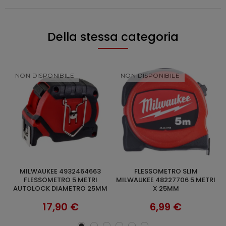
Della stessa categoria
NON DISPONIBILE
FLESSOMETRO SLIM
FLESSOMETRO 5M SERIE
SCOPRI
AGGIUNGI AL CARRELLO
MILWAUKEE 48227706 5 METRI
PREMIUM MILWAUKEE
M
M
X 25MM
4932464599
6,99 €
23,04 €