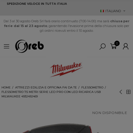
SPEDIZIONE VELOCE IN TUTTA ITALIA
ITALIANO
Dal 3 al 30 agosto Oreb Srl farà orario continuato (7:00-14:00) ma sarà
chiusa per
ferie dal 15 al 23 agosto
, garantendo l'evasione prima della chiusura solo per
gli ordini ricevuti entro il 10 agosto.
0
HOME
ATTREZZI EDILIZIA E OFFICINA FAI DA TE
FLESSOMETRO
FLESSOMETRO 7.5 METRI SERIE LED PRO CON LED RICARICA USB
MILWAUKEE 4932492469
NON DISPONIBILE