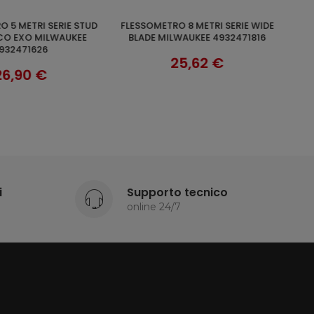
FLESSOMETRO 8 METRI SERIE WIDE
AGGIUNGI AL CARRELLO
SCOPRI
O EXO MILWAUKEE
BLADE MILWAUKEE 4932471816
932471626
25,62 €
26,90 €
i
Supporto tecnico
online 24/7