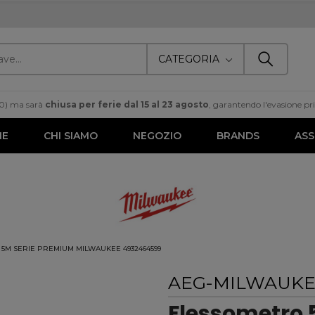
CATEGORIA
00) ma sarà
chiusa per ferie dal 15 al 23 agosto
, garantendo l'evasione prim
ME
CHI SIAMO
NEGOZIO
BRANDS
ASS
5M SERIE PREMIUM MILWAUKEE 4932464599
AEG-MILWAUK
Flessometro 