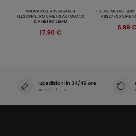
MILWAUKEE 4932464663
FLESSOMETRO SLIM MILWAUKEE
SCOPRI
SCOP
B
FLESSOMETRO 5 METRI AUTOLOCK
48227706 5 METR
DIAMETRO 25MM
6,99 
17,90 €
Spedizioni in 24/48 ore
in tutta Italia