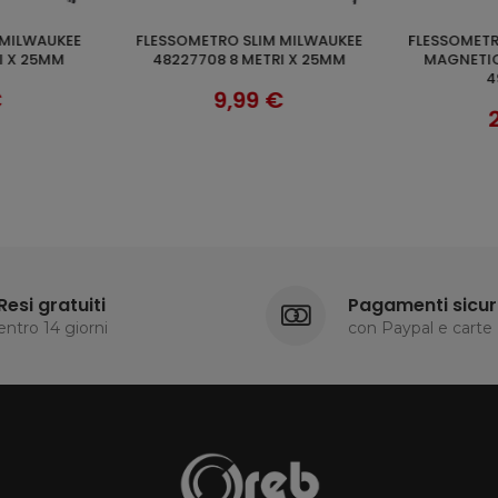
FLESSOMETRO SLIM MILWAUKEE
FLESSOMETRO 5 METRI SERIE STUD
AGGIUNGI AL CARRELLO
RI
I X 25MM
48227708 8 METRI X 25MM
MAGNETIC
4
€
9,99 €
Resi gratuiti
Pagamenti sicur
entro 14 giorni
con Paypal e carte