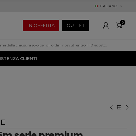
ITALIANO
0
IN OFFERTA
OUTLET
a della chiusura solo per gli ordini ricevuti entro il 10 agosto.
ISTENZA CLIENTI
EE
5m serie premium