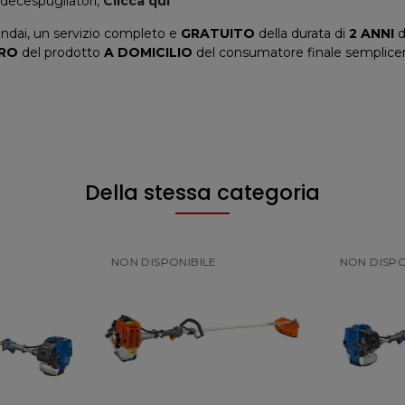
i decespugliatori,
Clicca qui
dai, un servizio completo e
GRATUITO
della durata di
2 ANNI
d
IRO
del prodotto
A DOMICILIO
del consumatore finale semplicem
Della stessa categoria
NON DISPONIBILE