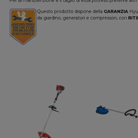
Per la manutenzione e il taglio di erba potresti preferire altr
Questo prodotto dispone della
GARANZIA
Hyun
da giardino, generatori e compressori, con
RIT
NON DISPONIBILE