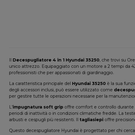
Il
Decespugliatore 4 in 1 Hyundai 35250
, che trovi su O
unico attrezzo. Equipaggiato con un motore a 2 tempi da 42,7
professionisti che per appassionati di giardinaggio.
La caratteristica principale del
Hyundai 35250
è la sua funzi
degli accessori inclusi, può essere utilizzato come
decespugl
per gestire tutte le operazioni necessarie per la manutenzione 
L'
impugnatura soft grip
offre comfort e controllo durante 
periodi di inattività o in condizioni climatiche fredde. La tes
arbusti e cespugli più resistenti. Il
tagliasiepi
offre precisione
Questo decespugliatore Hyundai è progettato per chi cerca un 