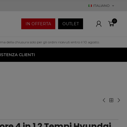
ITALIANO
0
IN OFFERTA
OUTLET
a della chiusura solo per gli ordini ricevuti entro il 10 agosto.
ISTENZA CLIENTI
re 4 in 1 2 Tempi Hyundai