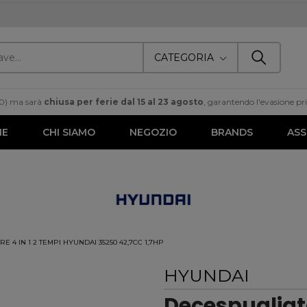
CATEGORIA
00) ma sarà
chiusa per ferie dal 15 al 23 agosto
, garantendo l'evasione prim
ME
CHI SIAMO
NEGOZIO
BRANDS
ASS
 4 IN 1 2 TEMPI HYUNDAI 35250 42,7CC 1,7HP
HYUNDAI
Decespugliato