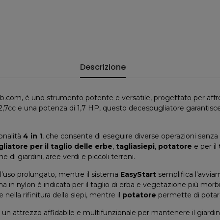
Descrizione
reb.com, è uno strumento potente e versatile, progettato per af
cc e una potenza di 1,7 HP, questo decespugliatore garantisce pr
onalità
4 in 1
, che consente di eseguire diverse operazioni senz
iatore per il taglio delle erbe
,
tagliasiepi
,
potatore
e per il
di giardini, aree verdi e piccoli terreni.
l'uso prolungato, mentre il sistema
EasyStart
semplifica l'avvia
tina in nylon è indicata per il taglio di erba e vegetazione più mor
 nella rifinitura delle siepi, mentre il
potatore
permette di potare 
attrezzo affidabile e multifunzionale per mantenere il giardino i