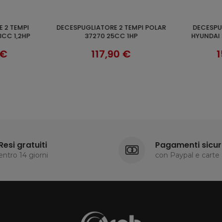
DECESPUGLIATORE 2 TEMPI
DECESPUGLIATORE A BATTERIA
AGGI
RI
SCOPRI
 1HP
HYUNDAI 35220 52CC 2,2HP
40V HYU
SOLO C
 €
159,91 €
1
Resi gratuiti
Pagamenti sicur
entro 14 giorni
con Paypal e carte