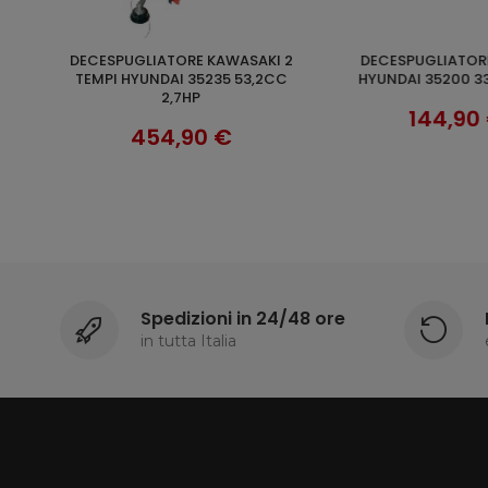
DECESPUGLIATORE 2 TEMPI
DECESPUGLIATORE 2 TEMPI POLAR
O
AGGIUNGI AL CARRELLO
SCOP
CC
HYUNDAI 35200 33CC 1,2HP
37270 25CC
144,90 €
117,90
Spedizioni in 24/48 ore
in tutta Italia