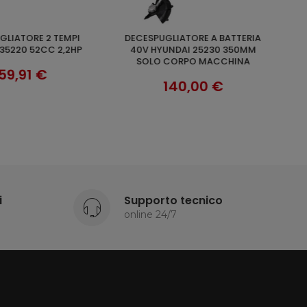
DECESPUGLIATORE A ZAINO 2
UNGI AL CARRELLO
AGGIUNGI AL CARRELLO
NDAI 25230 350MM
TEMPI HYUNDAI 35290 52CC 3HP
ORPO MACCHINA
198,90 €
40,00 €
i
Supporto tecnico
online 24/7