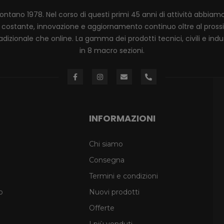
lontano 1978. Nel corso di questi primi 45 anni di attività abbia
ione costante, innovazione e aggiornamento continuo oltre al pro
dizionale che online. La gamma dei prodotti tecnici, civili e industr
in 8 macro sezioni.
INFORMAZIONI
Chi siamo
Consegna
Termini e condizioni
o
Nuovi prodotti
Offerte
I più venduti