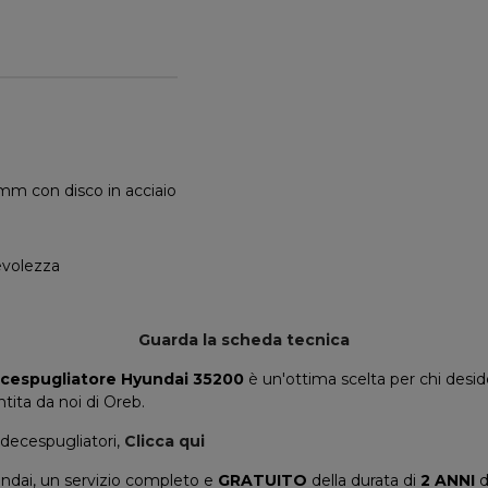
mm con disco in acciaio
evolezza
Guarda la scheda tecnica
cespugliatore Hyundai 35200
è un'ottima scelta per chi desid
ntita da noi di Oreb.
i decespugliatori,
Clicca qui
dai, un servizio completo e
GRATUITO
della durata di
2 ANNI
d