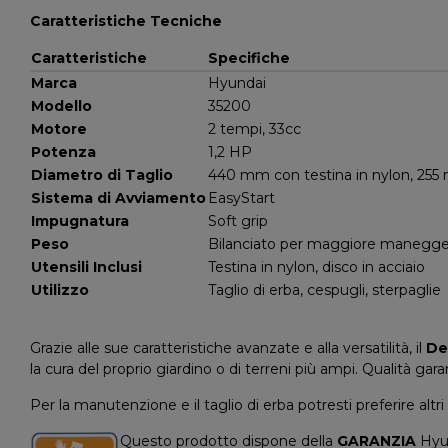
Caratteristiche Tecniche
Caratteristiche
Specifiche
Marca
Hyundai
Modello
35200
Motore
2 tempi, 33cc
Potenza
1,2 HP
Diametro di Taglio
440 mm con testina in nylon, 255 
Sistema di Avviamento
EasyStart
Impugnatura
Soft grip
Peso
Bilanciato per maggiore manegg
Utensili Inclusi
Testina in nylon, disco in acciaio
Utilizzo
Taglio di erba, cespugli, sterpaglie
Grazie alle sue caratteristiche avanzate e alla versatilità, il
De
la cura del proprio giardino o di terreni più ampi. Qualità gara
Per la manutenzione e il taglio di erba potresti preferire altr
Questo prodotto dispone della
GARANZIA
Hyun