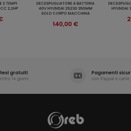
DECESPUGLIATORE A BATTERIA
DECESPUGLIATORE 4 IN 1 2 TEMPI
AGGIUNGI AL CARRELLO
AGGI
RI
2CC 2,2HP
40V HYUNDAI 25230 350MM
HYUNDAI 3
SOLO CORPO MACCHINA
 €
2
140,00 €
Resi gratuiti
Pagamenti sicur
entro 14 giorni
con Paypal e carte