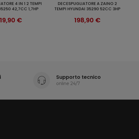
DECESPUGLIATORE A ZAINO 2
UNGI AL CARRELLO
AGGIUNGI AL CARRELLO
5250 42,7CC 1,7HP
TEMPI HYUNDAI 35290 52CC 3HP
19,90 €
198,90 €
i
Supporto tecnico
online 24/7