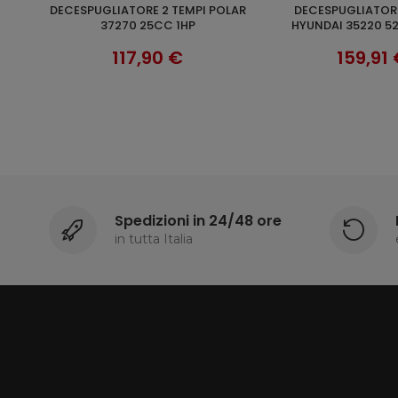
DECESPUGLIATORE 2 TEMPI POLAR
DECESPUGLIATORE 2 TEMPI
O
SCOPRI
SCOP
CC
37270 25CC 1HP
HYUNDAI 35220 5
117,90 €
159,91
Spedizioni in 24/48 ore
in tutta Italia