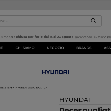
00) ma sarà
chiusa per ferie dal 15 al 23 agosto
, garantendo l'evasione prim
ME
CHI SIAMO
NEGOZIO
BRANDS
ASS
E 2 TEMPI HYUNDAI 35200 33CC 1,2HP
HYUNDAI
Decespugliat