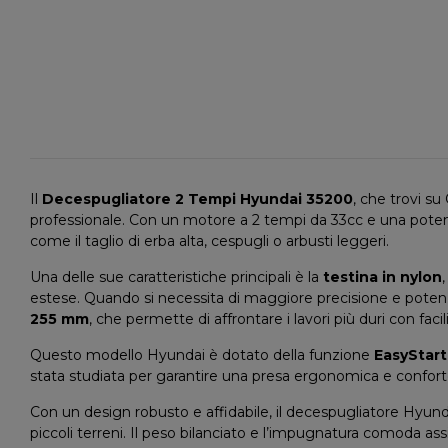
Il
Decespugliatore 2 Tempi Hyundai 35200
, che trovi s
professionale. Con un motore a 2 tempi da 33cc e una potenz
come il taglio di erba alta, cespugli o arbusti leggeri.
Una delle sue caratteristiche principali è la
testina in nylon
estese. Quando si necessita di maggiore precisione e potenza
255 mm
, che permette di affrontare i lavori più duri con facil
Questo modello Hyundai è dotato della funzione
EasyStart
stata studiata per garantire una presa ergonomica e confortev
Con un design robusto e affidabile, il decespugliatore Hyun
piccoli terreni. Il peso bilanciato e l’impugnatura comoda as