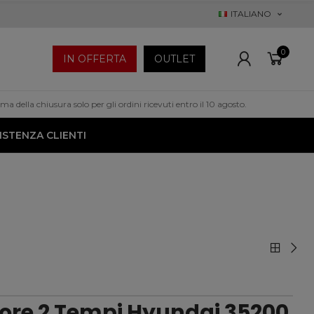
ITALIANO
0
IN OFFERTA
OUTLET
a della chiusura solo per gli ordini ricevuti entro il 10 agosto.
ISTENZA CLIENTI
ore 2 Tempi Hyundai 35200