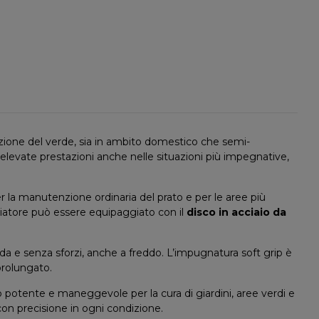
enzione del verde, sia in ambito domestico che semi-
levate prestazioni anche nelle situazioni più impegnative,
er la manutenzione ordinaria del prato e per le aree più
liatore può essere equipaggiato con il
disco in acciaio
da
ida e senza sforzi, anche a freddo. L’impugnatura soft grip è
prolungato.
potente e maneggevole per la cura di giardini, aree verdi e
con precisione in ogni condizione.