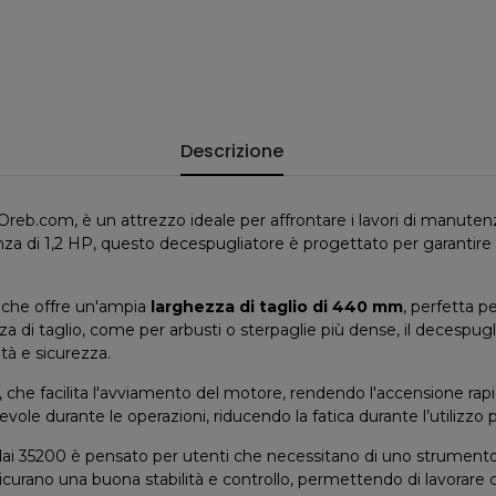
Descrizione
u Oreb.com, è un attrezzo ideale per affrontare i lavori di manut
a di 1,2 HP, questo decespugliatore è progettato per garantire e
, che offre un'ampia
larghezza di taglio di 440 mm
, perfetta p
 di taglio, come per arbusti o sterpaglie più dense, il decespug
ità e sicurezza.
, che facilita l'avviamento del motore, rendendo l'accensione rap
ole durante le operazioni, riducendo la fatica durante l’utilizzo 
dai 35200 è pensato per utenti che necessitano di uno strumento 
sicurano una buona stabilità e controllo, permettendo di lavorare 