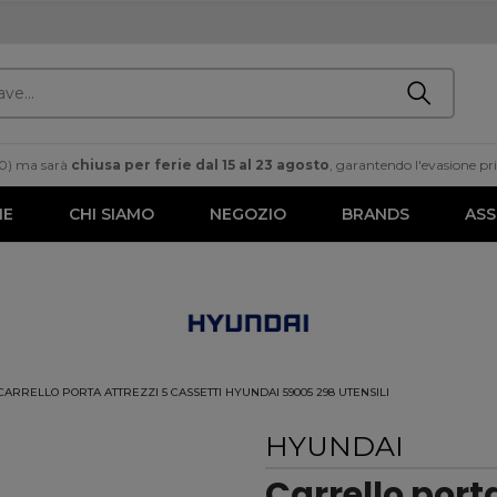
00) ma sarà
chiusa per ferie dal 15 al 23 agosto
, garantendo l'evasione prim
ME
CHI SIAMO
NEGOZIO
BRANDS
ASS
CARRELLO PORTA ATTREZZI 5 CASSETTI HYUNDAI 59005 298 UTENSILI
HYUNDAI
Carrello porta