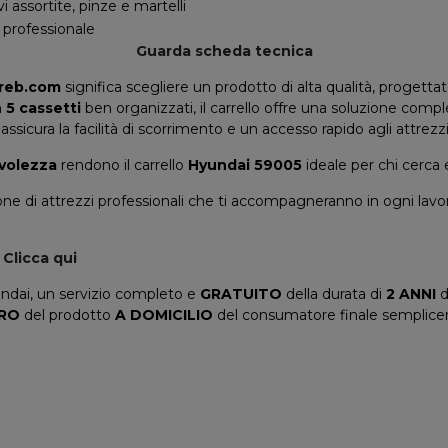
avi assortite, pinze e martelli
, professionale
Guarda scheda tecnica
reb.com
significa scegliere un prodotto di alta qualità, progettato 
n
5 cassetti
ben organizzati, il carrello offre una soluzione compl
assicura la facilità di scorrimento e un accesso rapido agli attrezzi
volezza
rendono il carrello
Hyundai 59005
ideale per chi cerca 
one di attrezzi professionali che ti accompagneranno in ogni lavor
:
Clicca qui
dai, un servizio completo e
GRATUITO
della durata di
2 ANNI
d
IRO
del prodotto
A DOMICILIO
del consumatore finale semplicem