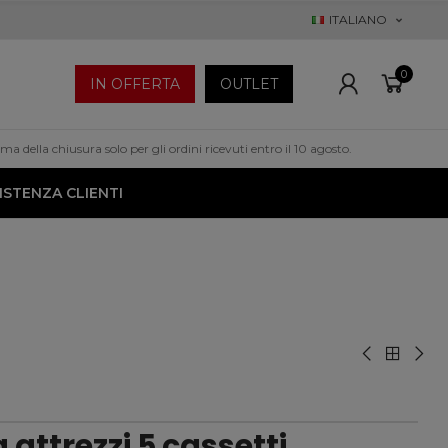
ITALIANO
0
IN OFFERTA
OUTLET
a della chiusura solo per gli ordini ricevuti entro il 10 agosto.
ISTENZA CLIENTI
 attrezzi 5 cassetti