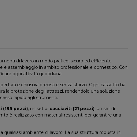
rumenti di lavoro in modo pratico, sicuro ed efficiente.
azione e assemblaggio in ambito professionale e domestico. Con
icare ogni attività quotidiana.
apertura e chiusura precisa e senza sforzo. Ogni cassetto ha
ra la protezione degli attrezzi, rendendolo una soluzione
ccesso rapido agli strumenti.
ti (195 pezzi)
, un set di
cacciaviti (21 pezzi)
, un set di
nto è realizzato con materiali resistenti per garantire una
 a qualsiasi ambiente di lavoro. La sua struttura robusta in