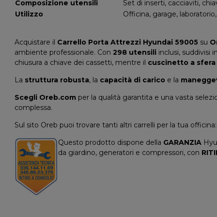
Composizione utensili
Set di inserti, cacciaviti, chi
Utilizzo
Officina, garage, laboratorio
Acquistare il
Carrello Porta Attrezzi Hyundai 59005
su
O
ambiente professionale. Con
298 utensili
inclusi, suddivisi i
chiusura a chiave dei cassetti, mentre il
cuscinetto a sfera
La
struttura robusta
, la
capacità di carico
e la
manegge
Scegli Oreb.com
per la qualità garantita e una vasta selezi
complessa.
Sul sito Oreb puoi trovare tanti altri carrelli per la tua officina
Questo prodotto dispone della
GARANZIA
Hyun
da giardino, generatori e compressori, con
RIT