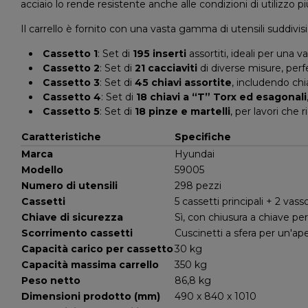
acciaio lo rende resistente anche alle condizioni di utilizzo
Il carrello è fornito con una vasta gamma di utensili suddivi
Cassetto 1
: Set di
195 inserti
assortiti, ideali per una v
Cassetto 2
: Set di
21 cacciaviti
di diverse misure, perfe
Cassetto 3
: Set di
45 chiavi assortite
, includendo chia
Cassetto 4
: Set di
18 chiavi a “T” Torx ed esagonali
Cassetto 5
: Set di
18 pinze e martelli
, per lavori che 
Caratteristiche
Specifiche
Marca
Hyundai
Modello
59005
Numero di utensili
298 pezzi
Cassetti
5 cassetti principali + 2 vas
Chiave di sicurezza
Sì, con chiusura a chiave pe
Scorrimento cassetti
Cuscinetti a sfera per un'ape
Capacità carico per cassetto
30 kg
Capacità massima carrello
350 kg
Peso netto
86,8 kg
Dimensioni prodotto (mm)
490 x 840 x 1010