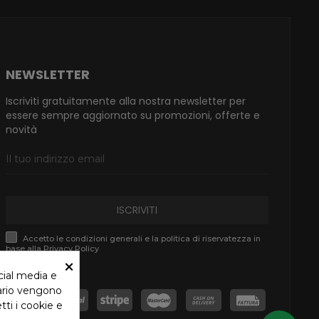
NEWSLETTER
Iscriviti gratuitamente alla nostra newsletter per
essere sempre aggiornato su promozioni, offerte e
novità
ISCRIVITI
Accetto le condizioni generali e la politica di riservatezza in
base alla Privacy Policy
×
cial media e
tario vengono
tti i cookie e