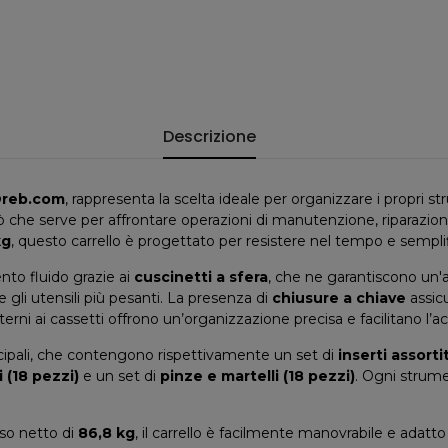
Descrizione
reb.com
, rappresenta la scelta ideale per organizzare i propri st
tto ciò che serve per affrontare operazioni di manutenzione, ripar
kg
, questo carrello è progettato per resistere nel tempo e semplif
to fluido grazie ai
cuscinetti a sfera
, che ne garantiscono un'
 gli utensili più pesanti. La presenza di
chiusure a chiave
assicu
terni ai cassetti offrono un’organizzazione precisa e facilitano l’a
incipali, che contengono rispettivamente un set di
inserti assorti
 (18 pezzi)
e un set di
pinze e martelli (18 pezzi)
. Ogni strume
so netto di
86,8 kg
, il carrello è facilmente manovrabile e adatto