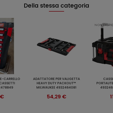
Della stessa categoria
NON DISPO
ADATTATORE PER VALIGETTA
CASSETTA PACKOUT
AGGIUNGI AL CARRELLO
RI
 CASSETTI
HEAVY DUTY PACKOUT™
PORTAUTE
2478849
MILWAUKEE 4932464081
493246
 €
54,29 €
1