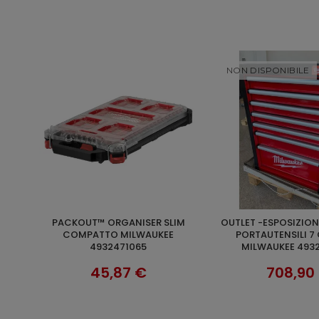
NON DISPONIBILE
PACKOUT™ ORGANISER SLIM
OUTLET -ESPOSIZIONE-CARRELLO
AGGIUNGI AL CARRELLO
SCOP
634
COMPATTO MILWAUKEE
PORTAUTENSILI 7
4932471065
MILWAUKEE 493
45,87 €
708,90