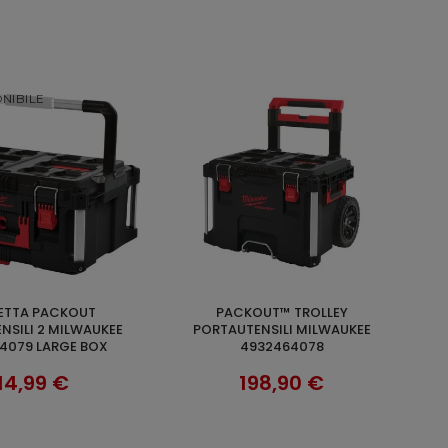
NIBILE
PACKOUT™ TROLLEY
AGGIUNGI AL CARRELLO
SCOPRI
NSILI 2 MILWAUKEE
PORTAUTENSILI MILWAUKEE
4079 LARGE BOX
4932464078
14,99 €
198,90 €