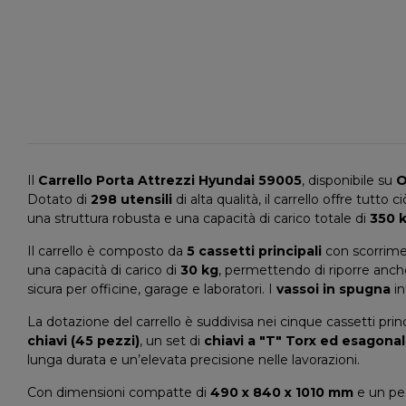
Il
Carrello Porta Attrezzi Hyundai 59005
, disponibile su
O
Dotato di
298 utensili
di alta qualità, il carrello offre tu
una struttura robusta e una capacità di carico totale di
350 
Il carrello è composto da
5 cassetti principali
con scorrimen
una capacità di carico di
30 kg
, permettendo di riporre anche
sicura per officine, garage e laboratori. I
vassoi in spugna
in
La dotazione del carrello è suddivisa nei cinque cassetti pr
chiavi (45 pezzi)
, un set di
chiavi a "T" Torx ed esagonali
lunga durata e un’elevata precisione nelle lavorazioni.
Con dimensioni compatte di
490 x 840 x 1010 mm
e un pe