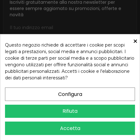
Iscriviti gratuitamente alla nostra newsletter per
essere sempre aggiornato su promozioni, offerte e
novità
×
Questo negozio richiede di accettare i cookie per scopi
ISCRIVITI
legati a prestazioni, social media e annunci pubblicitari. I
cookie di terze parti per social media e a scopo pubblicitario
Accetto le condizioni generali e la politica di riservatezza in
vengono utilizzati per offrire funzionalità social e annunci
base alla Privacy Policy
pubblicitari personalizzati. Accetti i cookie e l'elaborazione
dei dati personali interessati?
Configura
Dichiarazione di Accessibilità – Oreb.com
Rifiuta
Copyright © 2024 OREB S.R.L. - P.Iva 00937560720 - Tutti i diritti
Accetta
riservati - Dev.