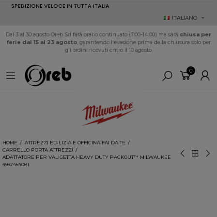
SPEDIZIONE VELOCE IN TUTTA ITALIA
ITALIANO
Dal 3 al 30 agosto Oreb Srl farà orario continuato (7:00-14:00) ma sarà
chiusa per
ferie dal 15 al 23 agosto
, garantendo l'evasione prima della chiusura solo per
gli ordini ricevuti entro il 10 agosto.
0
HOME
ATTREZZI EDILIZIA E OFFICINA FAI DA TE
CARRELLO PORTA ATTREZZI
ADATTATORE PER VALIGETTA HEAVY DUTY PACKOUT™ MILWAUKEE
4932464081