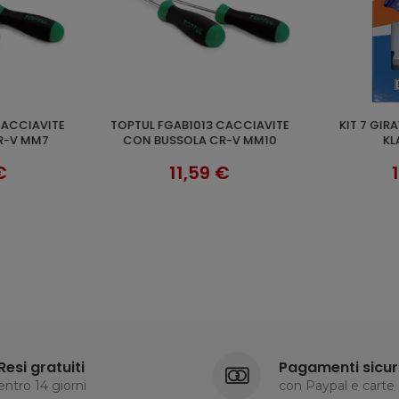
KIT 7 GIRAVITI LAMA E CROCE
KLASS 555S06 SERIE 6 CACCIAVITI
CARRELLO
AGGIUNGI AL CARRELLO
AGGI
-V MM10
KLASS 540S07
ISOLATI VD
CROM
€
13,50 €
IMPUGNA
Resi gratuiti
Pagamenti sicur
entro 14 giorni
con Paypal e carte