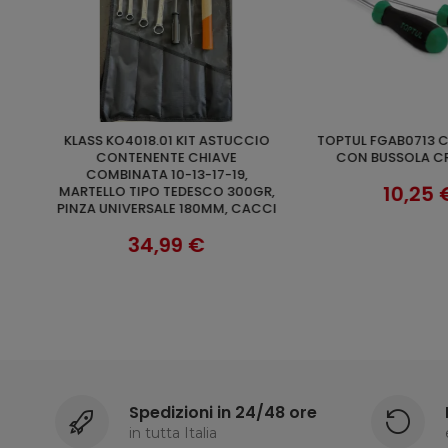
TOPTUL FGAB0713 CACCIAVITE
TOPTUL FGAB1013 CACCIAVITE
AGGIUNGI AL CARRELLO
AGGIUNGI AL 
CON BUSSOLA CR-V MM7
CON BUSSOLA CR
10,25 €
11,59 
GR,
ACCI
Spedizioni in 24/48 ore
in tutta Italia