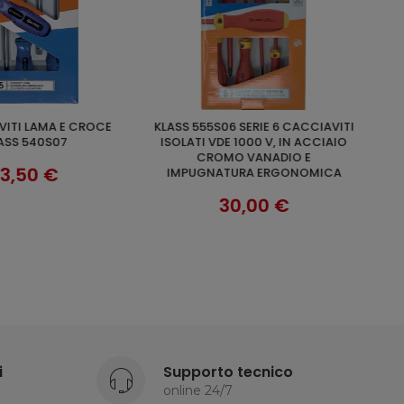
TOPTUL FGAB1013 CACCIAVITE
UNGI AL CARRELLO
AGGIUNGI AL CARRELLO
E 1000 V, IN ACCIAIO
CON BUSSOLA CR-V MM13
O VANADIO E
TOPTUL FGAB1313
TURA ERGONOMICA
12,69 €
30,00 €
i
Supporto tecnico
online 24/7