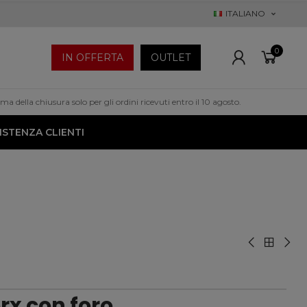
ITALIANO
0
IN OFFERTA
OUTLET
a della chiusura solo per gli ordini ricevuti entro il 10 agosto.
ISTENZA CLIENTI
rx con foro