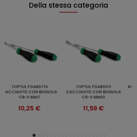
Della stessa categoria
TOPTUL FGAB1013
KIT 7 GIRAVITI LAMA E CROCE
AGGIUNGI AL CARRELLO
AGGIUNGI AL CARRELLO
A
CACCIAVITE CON BUSSOLA
KLASS 540S07
C
CR-V MM10
13,50 €
11,59 €