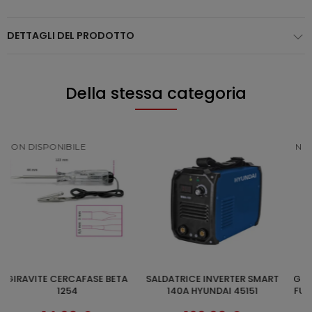
DETTAGLI DEL PRODOTTO
Della stessa categoria
NON DISPONIBILE
SALDATRICE INVERTER SMART
GENERATORE LS 6KW 420CC
GENE
AGGIUNGI AL CARRELLO
SCOPRI
140A HYUNDAI 45151
FULL POWER HYUNDAI 65006