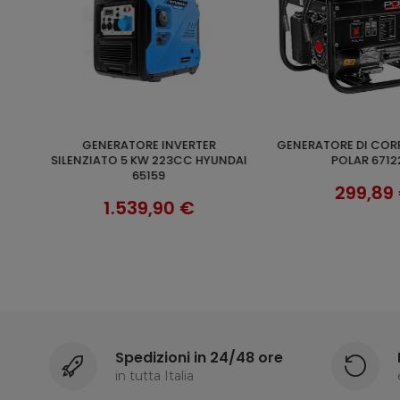
GENERATORE DI CORRENTE 2,8KW
GENERATORE BENZINA MOD.
O
AGGIUNGI AL 
SCOPRI
NDAI
POLAR 67122 1F
HY3000 DYNAMIC HY
299,89 €
299,90
Spedizioni in 24/48 ore
in tutta Italia