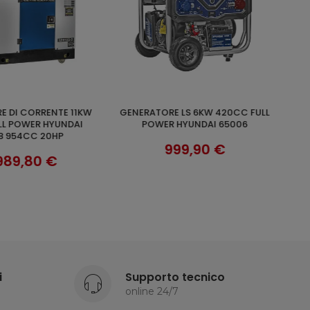
GENERATORE DI CORRENTE 3KW
AGGIUNGI AL CARRELLO
SCOPRI
 HYUNDAI 65006
BENZINA DYNAMIC HYUNDAI 65011
212CC 7,50HP
99,90 €
385,90 €
i
Supporto tecnico
online 24/7