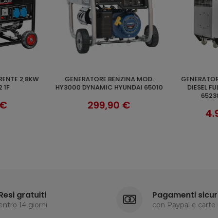
GENERATORE DI CORRENTE 11KW
GENERATORE LS 6KW 420CC FULL
CARRELLO
AGGIUNGI AL CARRELLO
UNDAI 65010
DIESEL FULL POWER HYUNDAI
POWER
65238 954CC 20HP
 €
9
4.989,80 €
Resi gratuiti
Pagamenti sicur
entro 14 giorni
con Paypal e carte