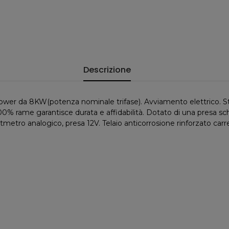
Descrizione
wer da 8KW(potenza nominale trifase). Avviamento elettrico. Sta
00% rame garantisce durata e affidabilità. Dotato di una presa schu
voltmetro analogico, presa 12V. Telaio anticorrosione rinforzato carr