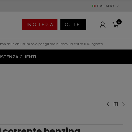
ITALIANO
0
IN OFFERTA
OUTLET
a della chiusura solo per gli ordini ricevuti entro il 10 agosto.
ISTENZA CLIENTI
 corrente benzina