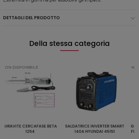
Estremità in gomma per assorbire gli impatti.
DETTAGLI DEL PRODOTTO
Della stessa categoria
NON DISPONIBILE
SALDATRICE INVERTER SMART
GENERATORE LS 6KW 420CC
GENE
AGGIUNGI AL CARRELLO
SCOPRI
140A HYUNDAI 45151
FULL POWER HYUNDAI 65006