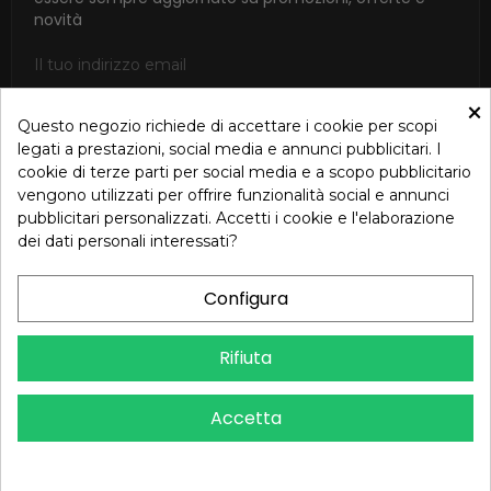
novità
×
Questo negozio richiede di accettare i cookie per scopi
ISCRIVITI
legati a prestazioni, social media e annunci pubblicitari. I
cookie di terze parti per social media e a scopo pubblicitario
Accetto le condizioni generali e la politica di riservatezza in
vengono utilizzati per offrire funzionalità social e annunci
base alla Privacy Policy
pubblicitari personalizzati. Accetti i cookie e l'elaborazione
dei dati personali interessati?
Configura
Dichiarazione di Accessibilità – Oreb.com
Rifiuta
Copyright © 2024 OREB S.R.L. - P.Iva 00937560720 - Tutti i diritti
Accetta
riservati - Dev.