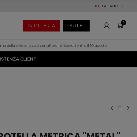
ITALIANO
0
IN OFFERTA
OUTLET
a della chiusura solo per gli ordini ricevuti entro il 10 agosto.
ISTENZA CLIENTI
ROTELLA METRICA "METAL"