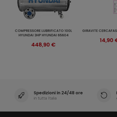
GIRAVITE CERCAFASE BETA 1254
SALDATRICE INVERTER SMART
AGGIUNGI AL 
SCOPRI
04
140A HYUNDAI
14,90 €
169,90
Spedizioni in 24/48 ore
in tutta Italia