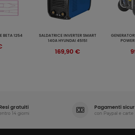
GENERATORE LS 6KW 420CC FULL
GENERATORE BENZINA MOD.
CARRELLO
AGGI
SCOPRI
 45151
POWER HYUNDAI 65006
HY3000 DYN
 €
999,90 €
2
Resi gratuiti
Pagamenti sicur
entro 14 giorni
con Paypal e carte