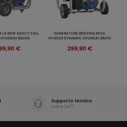
GENERATORE DI CORRENTE 3KW
UNGI AL CARRELLO
SCOPRI
AMIC HYUNDAI 65010
BENZINA DYNAMIC HYUNDAI 65011
212CC 7,50HP
99,90 €
385,90 €
i
Supporto tecnico
online 24/7