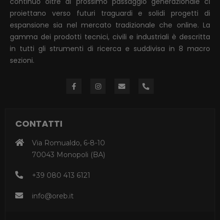
continuo oltre al prossimo passaggio generazionale ci
proiettano verso futuri traguardi e solidi progetti di
espansione sia nel mercato tradizionale che online. La
gamma dei prodotti tecnici, civili e industriali è descritta
in tutti gli strumenti di ricerca e suddivisa in 8 macro
sezioni.
CONTATTI
Via Romualdo, 6-8-10
70043 Monopoli (BA)
+39 080 413 6121
info@oreb.it