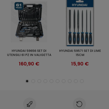
HYUNDAI 59571 SET DI LIME
SET 3 SCALPELLI HYUNDAI
KLASS XBS94 VALIGETTA 94 PZ
AGGIUNGI AL CARRELLO
AGGIUNGI AL CARRELLO
A
15CM
59575
B
15,90 €
20,90 €