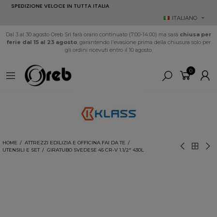
SPEDIZIONE VELOCE IN TUTTA ITALIA
ITALIANO
Dal 3 al 30 agosto Oreb Srl farà orario continuato (7:00-14:00) ma sarà
chiusa per
ferie dal 15 al 23 agosto
, garantendo l'evasione prima della chiusura solo per
gli ordini ricevuti entro il 10 agosto.
0
HOME
ATTREZZI EDILIZIA E OFFICINA FAI DA TE
UTENSILI E SET
GIRATUBO SVEDESE 45 CR-V 1.1/2" 430L