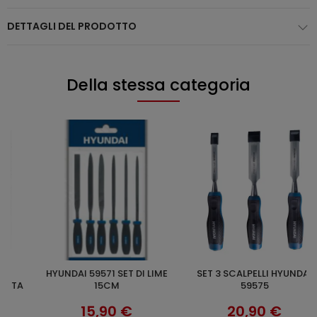
DETTAGLI DEL PRODOTTO
Della stessa categoria
HYUNDAI 59571 SET DI LIME
SET 3 SCALPELLI HYUNDAI
KLASS XBS94 VALIGETTA 94 PZ
AGGIUNGI AL CARRELLO
AGGIUNGI AL CARRELLO
A
15CM
59575
B
15,90 €
20,90 €