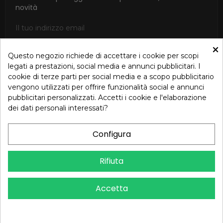
novità
×
Questo negozio richiede di accettare i cookie per scopi
ISCRIVITI
legati a prestazioni, social media e annunci pubblicitari. I
cookie di terze parti per social media e a scopo pubblicitario
Accetto le condizioni generali e la politica di riservatezza in
vengono utilizzati per offrire funzionalità social e annunci
base alla Privacy Policy
pubblicitari personalizzati. Accetti i cookie e l'elaborazione
dei dati personali interessati?
Configura
Dichiarazione di Accessibilità – Oreb.com
Rifiuta
Copyright © 2024 OREB S.R.L. - P.Iva 00937560720 - Tutti i diritti
Accetta
riservati - Dev.