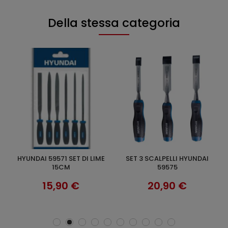
Della stessa categoria
HYUNDAI 59571 SET DI LIME
SET 3 SCALPELLI HYUNDAI
KLASS XBS94 VALIGETTA 94 PZ
AGGIUNGI AL CARRELLO
AGGIUNGI AL CARRELLO
A
15CM
59575
B
15,90 €
20,90 €