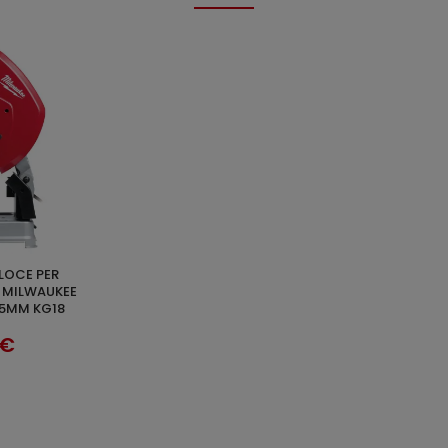
CARRELLO
 MILWAUKEE
55MM KG18
 €