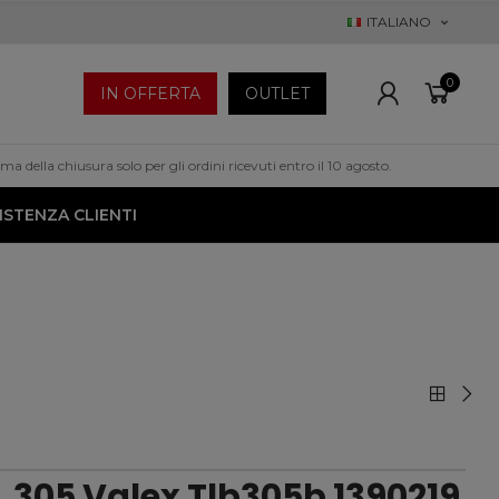
ITALIANO
0
IN OFFERTA
OUTLET
a della chiusura solo per gli ordini ricevuti entro il 10 agosto.
ISTENZA CLIENTI
. 305 Valex Tlb305b 1390219