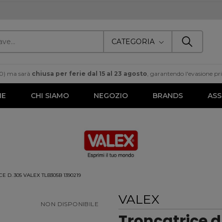
CATEGORIA
00) ma sarà
chiusa per ferie dal 15 al 23 agosto
, garantendo l'evasione prim
ME
CHI SIAMO
NEGOZIO
BRANDS
ASS
E D. 305 VALEX TLB305B 1390219
VALEX
NON DISPONIBILE
Troncatrice d