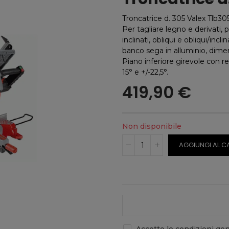
Troncatrice d. 305 Valex Tlb3
Per tagliare legno e derivati, pl
inclinati, obliqui e obliqui/incl
banco sega in alluminio, dime
Piano inferiore girevole con re
15° e +/-22,5°.
419,90 €
Non disponibile
AGGIUNGI AL C
Accetto le condizioni gene