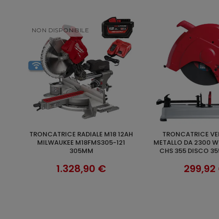
NON DISPONIBILE
TRONCATRICE RADIALE M18 12AH
TRONCATRICE VELOCE PER
AGGIUNGI AL 
SCOPRI
MILWAUKEE M18FMS305-121
METALLO DA 2300 W
305MM
CHS 355 DISCO 3
1.328,90 €
299,92