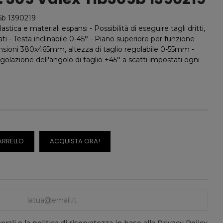
05b 1390219
astica e materiali espansi - Possibilità di eseguire tagli dritti,
inati - Testa inclinabile 0-45° - Piano superiore per funzione
nsioni 380x465mm, altezza di taglio regolabile 0-55mm -
golazione dell'angolo di taglio ±45° a scatti impostati ogni
ARRELLO
ACQUISTA ORA!
rali e la politica di riservatezza in base alla Privacy Policy