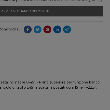
AVVISAMI QUANDO DISPONIBILE
ti - Testa inclinabile 0-45° - Piano superiore per funzione banco
golo di taglio ±45° a scatti impostati ogni 15° e +/-22,5°.