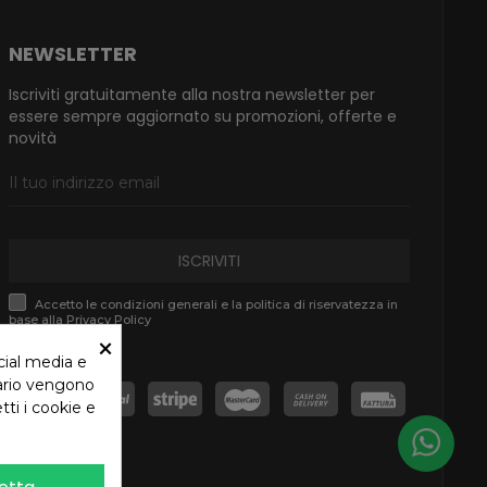
NEWSLETTER
Iscriviti gratuitamente alla nostra newsletter per
essere sempre aggiornato su promozioni, offerte e
novità
ISCRIVITI
Accetto le condizioni generali e la politica di riservatezza in
base alla Privacy Policy
×
cial media e
tario vengono
tti i cookie e