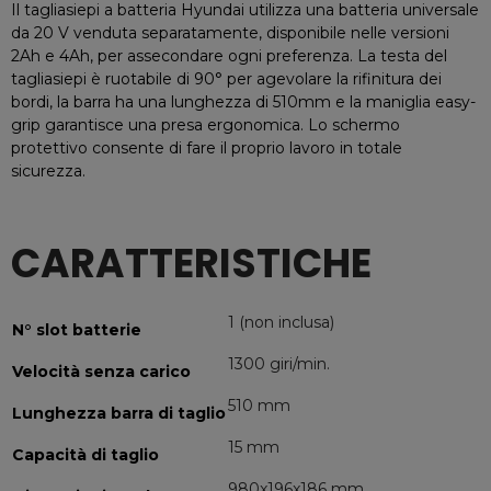
Il tagliasiepi a batteria Hyundai utilizza una batteria universale
da 20 V venduta separatamente, disponibile nelle versioni
2Ah e 4Ah, per assecondare ogni preferenza. La testa del
tagliasiepi è ruotabile di 90° per agevolare la rifinitura dei
bordi, la barra ha una lunghezza di 510mm e la maniglia easy-
grip garantisce una presa ergonomica. Lo schermo
protettivo consente di fare il proprio lavoro in totale
sicurezza.
CARATTERISTICHE
1 (non inclusa)
N° slot batterie
1300 giri/min.
Velocità senza carico
510 mm
Lunghezza barra di taglio
15 mm
Capacità di taglio
980x196x186 mm