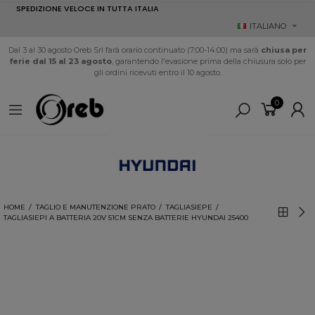
SPEDIZIONE VELOCE IN TUTTA ITALIA
ITALIANO
Dal 3 al 30 agosto Oreb Srl farà orario continuato (7:00-14:00) ma sarà
chiusa per
ferie dal 15 al 23 agosto
, garantendo l'evasione prima della chiusura solo per
gli ordini ricevuti entro il 10 agosto.
0
HOME
TAGLIO E MANUTENZIONE PRATO
TAGLIASIEPE
TAGLIASIEPI A BATTERIA 20V 51CM SENZA BATTERIE HYUNDAI 25400