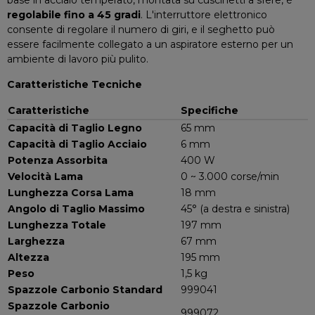
base in acciaio temperato, montata su cuscinetti a sfere, è
regolabile fino a 45 gradi
. L'interruttore elettronico
consente di regolare il numero di giri, e il seghetto può
essere facilmente collegato a un aspiratore esterno per un
ambiente di lavoro più pulito.
Caratteristiche Tecniche
Caratteristiche
Specifiche
Capacità di Taglio Legno
65 mm
Capacità di Taglio Acciaio
6 mm
Potenza Assorbita
400 W
Velocità Lama
0 ~ 3.000 corse/min
Lunghezza Corsa Lama
18 mm
Angolo di Taglio Massimo
45° (a destra e sinistra)
Lunghezza Totale
197 mm
Larghezza
67 mm
Altezza
195 mm
Peso
1,5 kg
Spazzole Carbonio Standard
999041
Spazzole Carbonio
999072