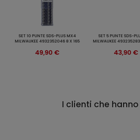
SET 8 PZ PUNTE MULTIMATERIALE
SET 10 PUNTE SDS-PLUS MX4
O
AGGIUNGI AL CARRELLO
AGGIUNGI AL 
465
MILWAUKEE 4932471112
MILWAUKEE 49324712
28,90 €
106,90
I clienti che han