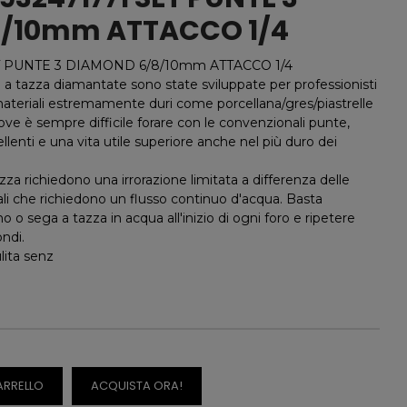
/10mm ATTACCO 1/4
 PUNTE 3 DIAMOND 6/8/10mm ATTACCO 1/4
 tazza diamantate sono state sviluppate per professionisti
materiali estremamente duri come porcellana/gres/piastrelle
dove è sempre difficile forare con le convenzionali punte,
enti e una vita utile superiore anche nel più duro dei
zza richiedono una irrorazione limitata a differenza delle
i che richiedono un flusso continuo d'acqua. Basta
o sega a tazza in acqua all'inizio di ogni foro e ripetere
ndi.
ulita senz
ARRELLO
ACQUISTA ORA!