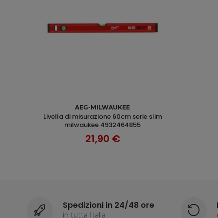
AGGIUNGI AL CARRELLO
AEG-MILWAUKEE
livella di misurazione 60cm serie slim
milwaukee 4932464855
21,90 €
Spedizioni in 24/48 ore
in tutta Italia