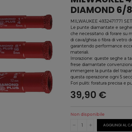
DIAMOND 6/8
MILWAUKEE 4932471771 SET
Le punte diamantate e seghe a
che necessitano di forare su 
di cava/ghisa o fibra di vetro 
garantendo performance eccell
materiali.
Irrorazione: queste seghe a ta
frese diamantate convenzional
immergere la punta del trapano 
questa operazione ogni 5 seco
Fori puliti: foratura precisa e p
39,90 €
Non disponibile
AGGIUNGI AL C