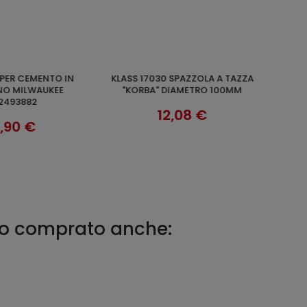
SET 10 PUNTE SDS-PLUS MX4
UNGI AL CARRELLO
AGGIUNGI AL CARRELLO
4932352048 10 X 215
MILWAUKEE 4932352046 8 X 165
69,89 €
49,90 €
no comprato anche: