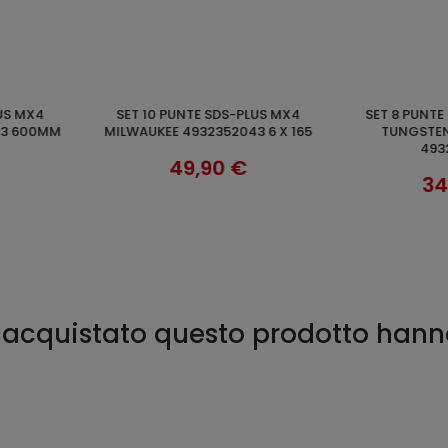
SET 10 PUNTE SDS-PLUS MX4
SET 10 PUNTE SDS-PLUS MX4
CARRELLO
AGGIUNGI AL CARRELLO
AGGI
56 12 X 260
MILWAUKEE 4932352050 12 X 210
MILWAUKEE 
 €
99,90 €
no acquistato questo prodotto han