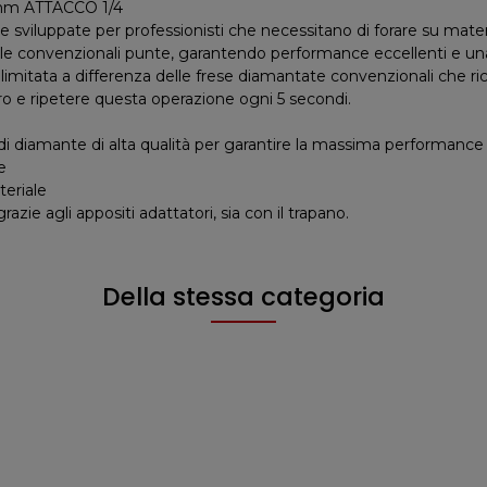
m ATTACCO 1/4
viluppate per professionisti che necessitano di forare su mater
n le convenzionali punte, garantendo performance eccellenti e una 
e limitata a differenza delle frese diamantate convenzionali che 
oro e ripetere questa operazione ogni 5 secondi.
 di diamante di alta qualità per garantire la massima performance 
e
teriale
razie agli appositi adattatori, sia con il trapano.
Della stessa categoria