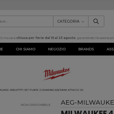
CATEGORIA
00) ma sarà
chiusa per ferie dal 15 al 23 agosto
, garantendo l'evasione prim
ME
CHI SIAMO
NEGOZIO
BRANDS
ASS
AUKEE 4932471771 SET PUNTE 3 DIAMOND 6/8/10MM ATTACCO 1/4
AEG-MILWAUK
NON DISPONIBILE
MILWAUKEE 49