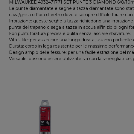
MILWAUKEE 4932471771 SET PUNTE 3 DIAMOND 6/8/10m
Le punte diamantate e seghe a tazza diamantate sono state s
cava/ghisa o fibra di vetro dove è sempre difficile forare co
Irrorazione: queste seghe a tazza richiedono una irrorazion
punta del trapano o sega a tazza in acqua all'inizio di ogni f
Fori puliti: foratura precisa e pulita senza lasciare sbavature.
Vita Utile: per assicurare una lunga durata, usiamo particelle
Durata: corpo in lega resistente per le massime performanc
Design ampio delle fessure: per una facile estrazione del ma
Versatile: possono essere utilizzate sia con la smerigliatrice, g