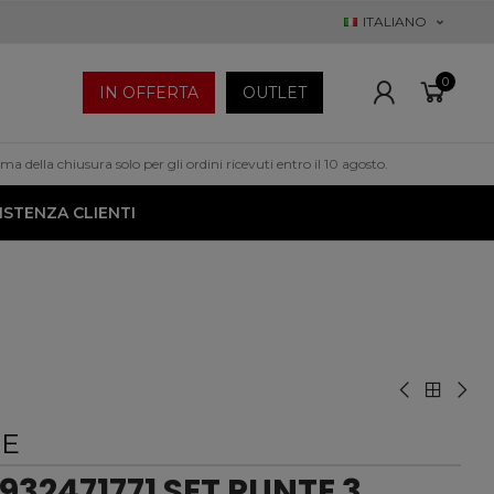
ITALIANO
0
IN OFFERTA
OUTLET
a della chiusura solo per gli ordini ricevuti entro il 10 agosto.
ISTENZA CLIENTI
EE
32471771 SET PUNTE 3