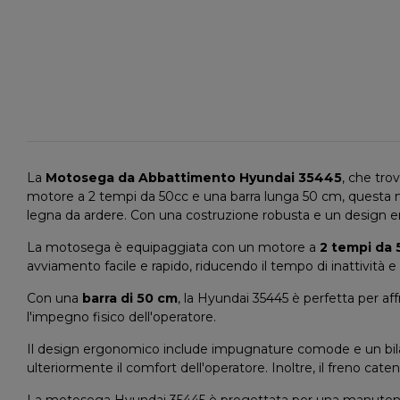
La
Motosega da Abbattimento Hyundai 35445
, che tro
motore a 2 tempi da 50cc e una barra lunga 50 cm, questa mot
legna da ardere. Con una costruzione robusta e un design er
La motosega è equipaggiata con un motore a
2 tempi da 
avviamento facile e rapido, riducendo il tempo di inattività 
Con una
barra di 50 cm
, la Hyundai 35445 è perfetta per aff
l'impegno fisico dell'operatore.
Il design ergonomico include impugnature comode e un bilanc
ulteriormente il comfort dell'operatore. Inoltre, il freno c
La motosega Hyundai 35445 è progettata per una manutenzione