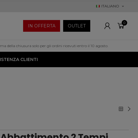
ITALIANO
0
IN OFFERTA
OUTLET
a della chiusura solo per gli ordini ricevuti entro il 10 agosto.
ISTENZA CLIENTI
 Abbattimento 2 Tempi