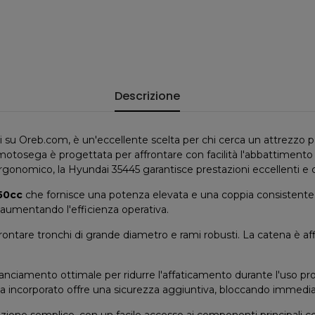
Descrizione
vi su Oreb.com, è un'eccellente scelta per chi cerca un attrezzo pot
osega è progettata per affrontare con facilità l'abbattimento di a
gonomico, la Hyundai 35445 garantisce prestazioni eccellenti e 
50cc
che fornisce una potenza elevata e una coppia consistente, 
e aumentando l'efficienza operativa.
rontare tronchi di grande diametro e rami robusti. La catena è affi
iamento ottimale per ridurre l'affaticamento durante l'uso prolu
atena incorporato offre una sicurezza aggiuntiva, bloccando immed
 semplice, con un facile accesso ai componenti principali come la