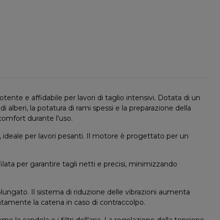
ente e affidabile per lavori di taglio intensivi. Dotata di un
lberi, la potatura di rami spessi e la preparazione della
comfort durante l'uso.
ideale per lavori pesanti. Il motore è progettato per un
lata per garantire tagli netti e precisi, minimizzando
ngato. Il sistema di riduzione delle vibrazioni aumenta
iatamente la catena in caso di contraccolpo.
 candela e i filtri dell'aria. La regolazione della tensione