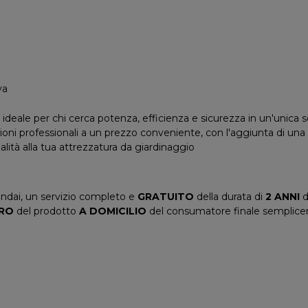
va
 ideale per chi cerca potenza, efficienza e sicurezza in un'unica so
ni professionali a un prezzo conveniente, con l'aggiunta di una 
ità alla tua attrezzatura da giardinaggio
dai, un servizio completo e
GRATUITO
della durata di
2 ANNI
d
IRO
del prodotto
A DOMICILIO
del consumatore finale semplicem