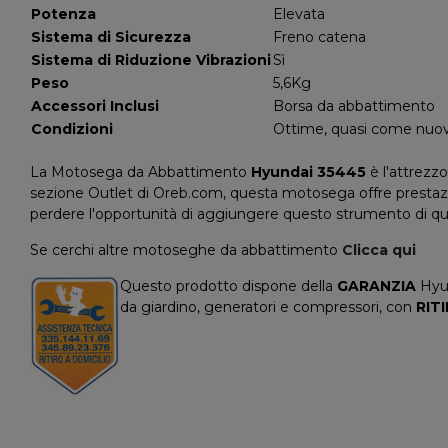
Potenza
Elevata
Sistema di Sicurezza
Freno catena
Sistema di Riduzione Vibrazioni
Sì
Peso
5,6Kg
Accessori Inclusi
Borsa da abbattimento
Condizioni
Ottime, quasi come nuo
La Motosega da Abbattimento
Hyundai 35445
è l'attrezzo
sezione Outlet di Oreb.com, questa motosega offre prestazio
perdere l'opportunità di aggiungere questo strumento di qual
Se cerchi altre motoseghe da abbattimento
Clicca qui
Questo prodotto dispone della
GARANZIA
Hyun
da giardino, generatori e compressori, con
RIT