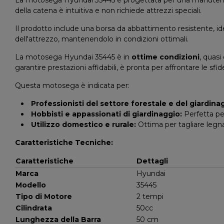
della catena è intuitiva e non richiede attrezzi speciali.
Il prodotto include una borsa da abbattimento resistente, ide
dell'attrezzo, mantenendolo in condizioni ottimali.
La motosega Hyundai 35445 è in
ottime condizioni
, quasi
garantire prestazioni affidabili, è pronta per affrontare le sfi
Questa motosega è indicata per:
Professionisti del settore forestale e del giardina
Hobbisti e appassionati di giardinaggio:
Perfetta per
Utilizzo domestico e rurale:
Ottima per tagliare legn
Caratteristiche Tecniche:
Caratteristiche
Dettagli
Marca
Hyundai
Modello
35445
Tipo di Motore
2 tempi
Cilindrata
50cc
Lunghezza della Barra
50 cm