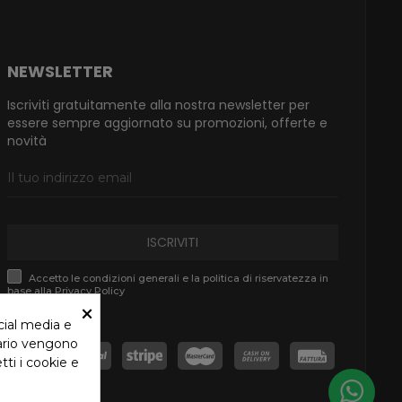
NEWSLETTER
Iscriviti gratuitamente alla nostra newsletter per
essere sempre aggiornato su promozioni, offerte e
novità
ISCRIVITI
Accetto le condizioni generali e la politica di riservatezza in
base alla Privacy Policy
×
cial media e
tario vengono
tti i cookie e