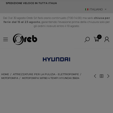
SPEDIZIONE VELOCE IN TUTTA ITALIA
ITALIANO
Dal 3 al 30 agosto Oreb Srl farà orario continuato (7:00-14:00) ma sarà
chiusa per
ferie dal 15 al 23 agosto
, garantendo l'evasione prima della chiusura solo per
gli ordini ricevuti entro il 10 agosto.
0
HOME
ATTREZZATURE PER LA PULIZIA - ELETTROPOMPE
MOTOPOMPA
MOTOPOMPA WP80 4 TEMPI HYUNDAI 35604