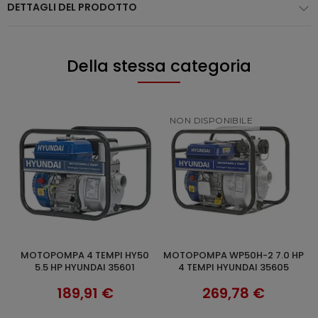
DETTAGLI DEL PRODOTTO
Della stessa categoria
NON DISPONIBILE
MOTOPOMPA WP50H-2 7.0 HP
MOTOPOMPA DA
M
SCOPRI
AGGIUNGI AL CARRELLO
4 TEMPI HYUNDAI 35605
GIARDINAGGIO 2 TEMPI 52CC
HYUNDAI 35606 2HP
269,78 €
127,90 €