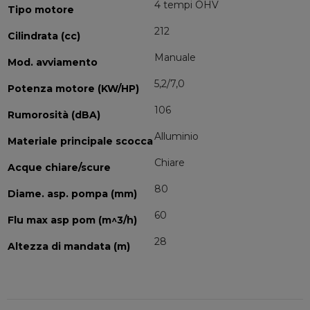
4 tempi OHV
Tipo motore
212
Cilindrata (cc)
Manuale
Mod. avviamento
5,2/7,0
Potenza motore (KW/HP)
106
Rumorosità (dBA)
Alluminio
Materiale principale scocca
Chiare
Acque chiare/scure
80
Diame. asp. pompa (mm)
60
Flu max asp pom (m^3/h)
28
Altezza di mandata (m)