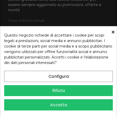
essere sempre aggiornato su promozioni, offerte e
novità
×
Questo negozio richiede di accettare i cookie per scopi
ISCRIVITI
legati a prestazioni, social media e annunci pubblicitari. I
cookie di terze parti per social media e a scopo pubblicitario
Accetto le condizioni generali e la politica di riservatezza in
vengono utilizzati per offrire funzionalità social e annunci
base alla Privacy Policy
pubblicitari personalizzati. Accetti i cookie e l'elaborazione
dei dati personali interessati?
Configura
Dichiarazione di Accessibilità – Oreb.com
Rifiuta
Copyright © 2024 OREB S.R.L. - P.Iva 00937560720 - Tutti i diritti
Accetta
riservati - Dev.