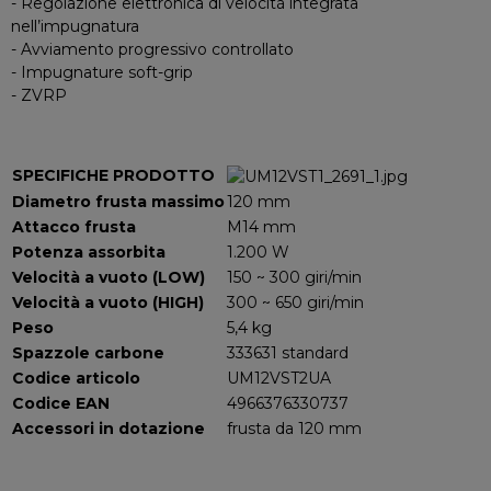
- Regolazione elettronica di velocità integrata
nell’impugnatura
- Avviamento progressivo controllato
- Impugnature soft-grip
- ZVRP
SPECIFICHE PRODOTTO
Diametro frusta massimo
120 mm
Attacco frusta
M14 mm
Potenza assorbita
1.200 W
Velocità a vuoto (LOW)
150 ~ 300 giri/min
Velocità a vuoto (HIGH)
300 ~ 650 giri/min
Peso
5,4 kg
Spazzole carbone
333631 standard
Codice articolo
UM12VST2UA
Codice EAN
4966376330737
Accessori in dotazione
frusta da 120 mm