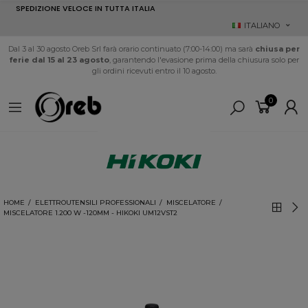
SPEDIZIONE VELOCE IN TUTTA ITALIA
ITALIANO
Dal 3 al 30 agosto Oreb Srl farà orario continuato (7:00-14:00) ma sarà
chiusa per
ferie dal 15 al 23 agosto
, garantendo l'evasione prima della chiusura solo per
gli ordini ricevuti entro il 10 agosto.
0
HOME
ELETTROUTENSILI PROFESSIONALI
MISCELATORE
MISCELATORE 1.200 W -120MM - HIKOKI UM12VST2