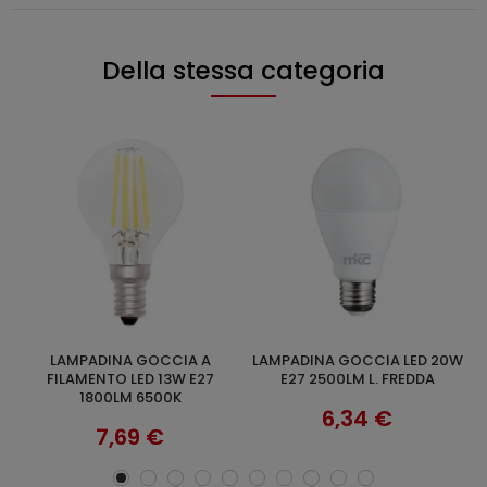
Della stessa categoria
LAMPADINA GOCCIA LED 20W
LAMPADINA LED
AGGIUNGI AL CARRELLO
AGGIUNGI AL CARRELLO
E27 2500LM L. FREDDA
SCACCIAINSETTI 9W E27
2200K
6,34 €
7,69 €