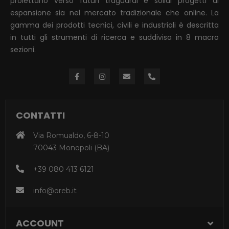
proiettano verso futuri traguardi e solidi progetti di
espansione sia nel mercato tradizionale che online. La
gamma dei prodotti tecnici, civili e industriali è descritta
in tutti gli strumenti di ricerca e suddivisa in 8 macro
sezioni.
CONTATTI
Via Romualdo, 6-8-10
70043 Monopoli (BA)
+39 080 413 6121
info@oreb.it
ACCOUNT