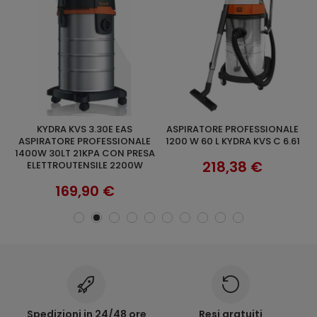
KYDRA KVS 3.30E EAS
ASPIRATORE PROFESSIONALE
KYDRA KVS C7-82 ASPIRATORE
AGGIUNGI AL CARRELLO
SCOPRI
T
ASPIRATORE PROFESSIONALE
1200 W 60 L KYDRA KVS C 6.61
1400W 30LT 21KPA CON PRESA
218,38 €
ELETTROUTENSILE 2200W
169,90 €
Spedizioni in 24/48 ore
Resi gratuiti