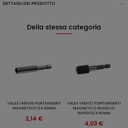
DETTAGLI DEL PRODOTTO
Della stessa categoria
VALEX 1461107 PORTAINSERTI
ENERGY KIT M12™ 2 X 4.0 AH
O
AGGIUNGI AL CARRELLO
AGGIUNGI AL CARRELLO
MAGNETICO RILASCIO
MILWAUKEE M12 NRG-402
RAPIDO1/4 60MM
158,60 €
4,03 €