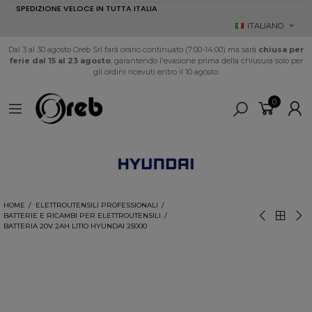
SPEDIZIONE VELOCE IN TUTTA ITALIA
ITALIANO
Dal 3 al 30 agosto Oreb Srl farà orario continuato (7:00-14:00) ma sarà
chiusa per
ferie dal 15 al 23 agosto
, garantendo l'evasione prima della chiusura solo per
gli ordini ricevuti entro il 10 agosto.
0
HOME
ELETTROUTENSILI PROFESSIONALI
BATTERIE E RICAMBI PER ELETTROUTENSILI
BATTERIA 20V 2AH LITIO HYUNDAI 25000