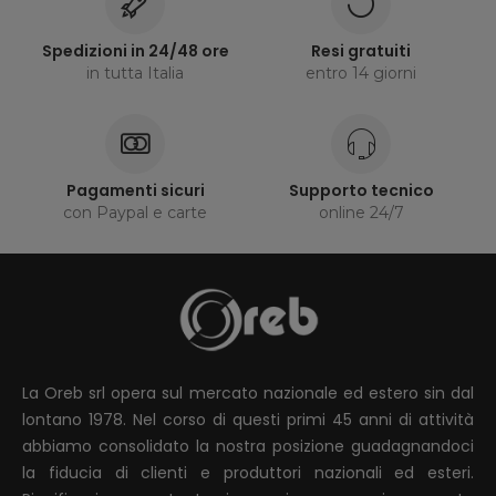
Spedizioni in 24/48 ore
Resi gratuiti
in tutta Italia
entro 14 giorni
Pagamenti sicuri
Supporto tecnico
con Paypal e carte
online 24/7
La Oreb srl opera sul mercato nazionale ed estero sin dal
lontano 1978. Nel corso di questi primi 45 anni di attività
abbiamo consolidato la nostra posizione guadagnandoci
la fiducia di clienti e produttori nazionali ed esteri.