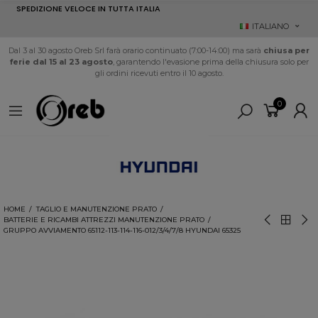
SPEDIZIONE VELOCE IN TUTTA ITALIA
ITALIANO
Dal 3 al 30 agosto Oreb Srl farà orario continuato (7:00-14:00) ma sarà
chiusa per
ferie dal 15 al 23 agosto
, garantendo l'evasione prima della chiusura solo per
gli ordini ricevuti entro il 10 agosto.
0
HOME
TAGLIO E MANUTENZIONE PRATO
BATTERIE E RICAMBI ATTREZZI MANUTENZIONE PRATO
GRUPPO AVVIAMENTO 65112-113-114-116-012/3/4/7/8 HYUNDAI 65325