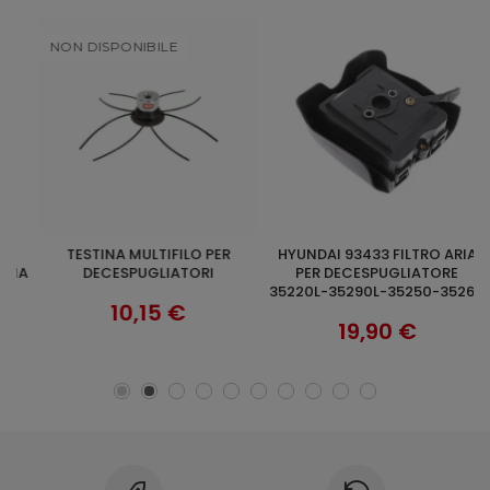
NON DISPONIBILE
TESTINA MULTIFILO PER
HYUNDAI 93433 FILTRO ARIA
SCOPRI
AGGIUNGI AL CARRELLO
IA
DECESPUGLIATORI
PER DECESPUGLIATORE
35220L-35290L-35250-35260
10,15 €
19,90 €