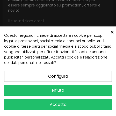
Iscriviti gratuitamente alla nostra newsletter per
essere sempre aggiornato su promozioni, offerte e
novità
×
Questo negozio richiede di accettare i cookie per scopi
ISCRIVITI
legati a prestazioni, social media e annunci pubblicitari. I
cookie di terze parti per social media e a scopo pubblicitario
Accetto le condizioni generali e la politica di riservatezza in
vengono utilizzati per offrire funzionalità social e annunci
base alla Privacy Policy
pubblicitari personalizzati. Accetti i cookie e l'elaborazione
dei dati personali interessati?
Configura
Dichiarazione di Accessibilità – Oreb.com
Rifiuta
Copyright © 2024 OREB S.R.L. - P.Iva 00937560720 - Tutti i diritti
Accetta
riservati - Dev.