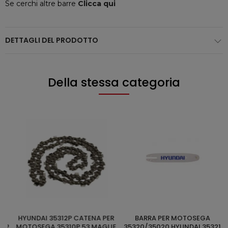
Se cerchi altre barre
Clicca qui
DETTAGLI DEL PRODOTTO
Della stessa categoria
HYUNDAI 35312P CATENA PER
BARRA PER MOTOSEGA
HY
AGGIUNGI AL CARRELLO
AGGIUNGI AL CARRELLO
2
MOTOSEGA 35310P 53 MAGLIE
35320/35020 HYUNDAI 35321