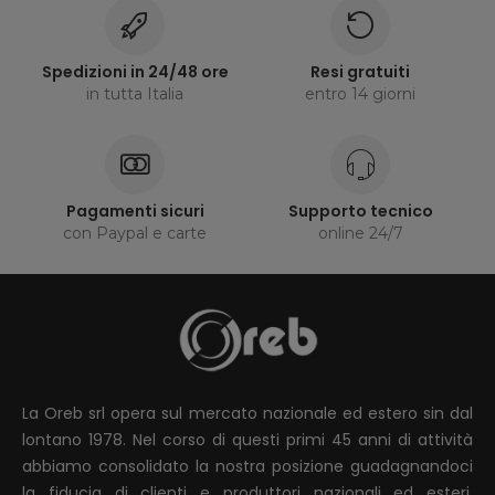
Spedizioni in 24/48 ore
Resi gratuiti
in tutta Italia
entro 14 giorni
Pagamenti sicuri
Supporto tecnico
con Paypal e carte
online 24/7
La Oreb srl opera sul mercato nazionale ed estero sin dal
lontano 1978. Nel corso di questi primi 45 anni di attività
abbiamo consolidato la nostra posizione guadagnandoci
la fiducia di clienti e produttori nazionali ed esteri.