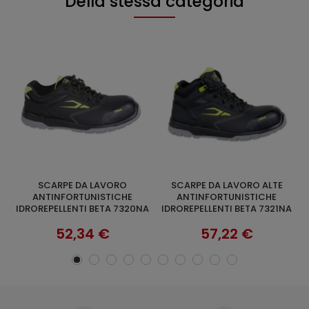
Della stessa categoria
SCARPE DA LAVORO ALTE
GILET RIPSTOP BLACK T
SCOPRI
+ OPZIONI
ANTINFORTUNISTICHE
64,54 €
0NA
IDROREPELLENTI BETA 7321NA
57,22 €