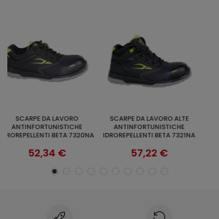
SCARPE DA LAVORO ALTE
GILET RIPSTOP BLACK T
F
SCOPRI
+ OPZIONI
ANTINFORTUNISTICHE
64,54 €
A
IDROREPELLENTI BETA 7321NA
57,22 €