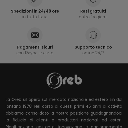
Spedizioni in 24/48 ore
Resi gratuiti
in tutta Italia
entro 14 giorni
Pagamenti sicuri
Supporto tecnico
con Paypal e carte
online 24/7
La Oreb srl opera sul mercato nazionale ed estero sin dal
lontano 1978. Nel corso di questi primi 45 anni di attività
abbiamo consolidato la nostra posizione guadagnandoci
la fiducia di clienti e produttori nazionali ed esteri.
Pianificazione costante, innovazione e aggiornamento