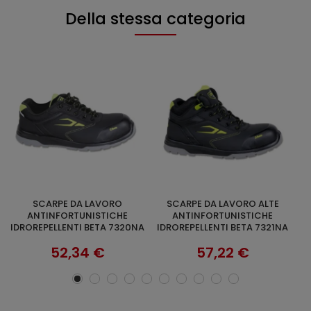
Della stessa categoria
SCARPE DA LAVORO ALTE
GILET RIPSTOP BLACK T
F
SCOPRI
+ OPZIONI
ANTINFORTUNISTICHE
64,54 €
A
IDROREPELLENTI BETA 7321NA
57,22 €