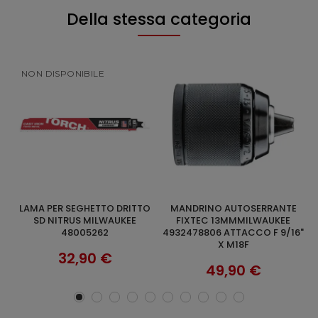
Della stessa categoria
NON DISPONIBILE
MANDRINO AUTOSERRANTE
LAME UNIVERSALI 5PZ PER
AGGIUNGI AL CARRELLO
SCOPRI
FIXTEC 13MMMILWAUKEE
SEGHETTO MILWAUKEE
4932478806 ATTACCO F 9/16"
48005194 300MM
X M18F
32,90 €
49,90 €