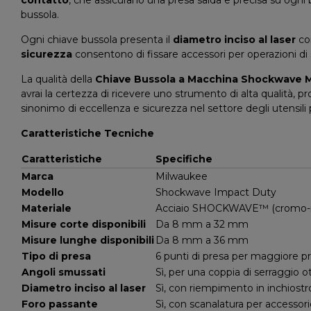
bussola.
Ogni chiave bussola presenta il
diametro inciso al laser
con
sicurezza
consentono di fissare accessori per operazioni di s
La qualità della
Chiave Bussola a Macchina Shockwave 
avrai la certezza di ricevere uno strumento di alta qualità, p
sinonimo di eccellenza e sicurezza nel settore degli utensili p
Caratteristiche Tecniche
Caratteristiche
Specifiche
Marca
Milwaukee
Modello
Shockwave Impact Duty
Materiale
Acciaio SHOCKWAVE™ (cromo-
Misure corte disponibili
Da 8 mm a 32 mm
Misure lunghe disponibili
Da 8 mm a 36 mm
Tipo di presa
6 punti di presa per maggiore p
Angoli smussati
Sì, per una coppia di serraggio o
Diametro inciso al laser
Sì, con riempimento in inchiostr
Foro passante
Sì, con scanalatura per accessori