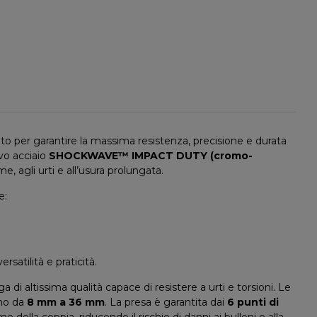
o per garantire la massima resistenza, precisione e durata
ivo acciaio
SHOCKWAVE™ IMPACT DUTY (cromo-
e, agli urti e all’usura prolungata.
e:
satilità e praticità.
ga di altissima qualità capace di resistere a urti e torsioni. Le
no da
8 mm a 36 mm
. La presa è garantita dai
6 punti di
della coppia, riducendo il rischio di danni ai bulloni o alla