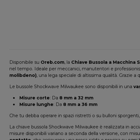
Disponibile su
Oreb.com
, la
Chiave Bussola a Macchina
nel tempo. Ideale per meccanici, manutentori e professionisti
molibdeno)
, una lega speciale di altissima qualità. Grazie a 
Le bussole Shockwave Milwaukee sono disponibili in una
va
Misure corte
: Da
8 mm a 32 mm
Misure lunghe
: Da
8 mm a 36 mm
Che tu debba operare in spazi ristretti o su bulloni sporgenti,
La chiave bussola Shockwave Milwaukee è realizzata in acci
misure disponibili variano a seconda della versione, con mi
contatto
, che assicurano una presa salda e precisa su ogni 