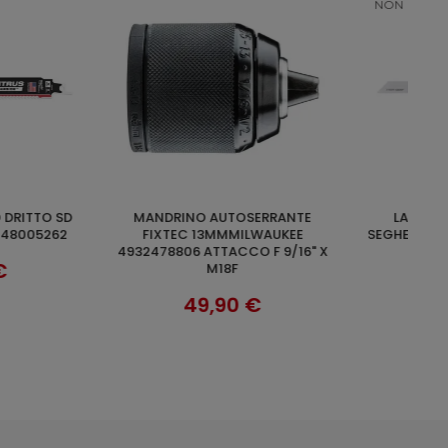
MWAM12FDALBERO CODOLO X
UNGI AL CARRELLO
AGGIUNGI AL CARRELLO
03 ATTACCO M14
PINZA M6 PER SMERIGLIATRICI
DRITTE O ANGOLARI
27,90 €
12,20 €