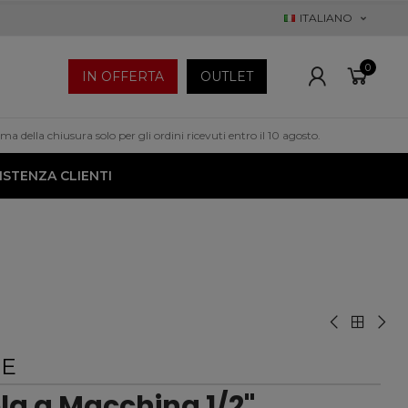
ITALIANO
0
IN OFFERTA
OUTLET
a della chiusura solo per gli ordini ricevuti entro il 10 agosto.
ISTENZA CLIENTI
EE
la a Macchina 1/2"