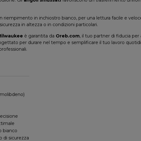
 riempimento in inchiostro bianco, per una lettura facile e veloce
icurezza in altezza o in condizioni particolari.
Milwaukee
è garantita da
Oreb.com
, il tuo partner di fiducia p
rogettato per durare nel tempo e semplificare il tuo lavoro quotidi
rofessionali.
molibdeno)
recisione
ttimale
o bianco
o di sicurezza