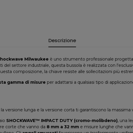
Descrizione
 Shockwave Milwaukee
è uno strumento professionale progettat
 del settore industriale, questa bussola è realizzata con l'esclus
questa composizione, la chiave resiste alle sollecitazioni più estrem
sta gamma di misure
per adattarsi a qualsiasi tipo di applicazion
 la versione lunga e la versione corta ti garantiscono la massima ver
aio
SHOCKWAVE™ IMPACT DUTY (cromo-molibdeno)
, una le
sure corte che vanno da
8 mm a 32 mm
e misure lunghe che van
bullone. Gli
angoli smussati
favoriscono un trasferimento uniforme 