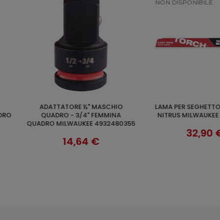
NON DISPONIBILE
LAME UNIVERSALI 5PZ PER
FRUSTA 120X600 HIKOKI
CARRELLO
AGGI
SCOPRI
LWAUKEE
SEGHETTO MILWAUKEE 48005194
HTA3336
O F 9/16" X
300MM
32,90 €
€